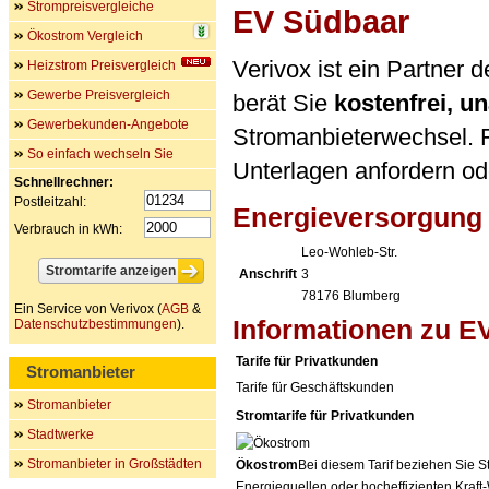
Strompreisvergleiche
EV Südbaar
Ökostrom Vergleich
Verivox ist ein Partne
Heizstrom Preisvergleich
Gewerbe Preisvergleich
berät Sie
kostenfrei, 
Gewerbekunden-Angebote
Stromanbieterwechsel. F
So einfach wechseln Sie
Unterlagen anfordern ode
Schnellrechner:
Postleitzahl:
Energieversorgun
Verbrauch in kWh:
Leo-Wohleb-Str.
Anschrift
3
78176
Blumberg
Ein Service von Verivox (
AGB
&
Informationen zu E
Datenschutzbestimmungen
).
Tarife für Privatkunden
Stromanbieter
Tarife für Geschäftskunden
Stromanbieter
Stromtarife für Privatkunden
Stadtwerke
Stromanbieter in Großstädten
Ökostrom
Bei diesem Tarif beziehen Sie S
Energiequellen oder hocheffizienten Kraf