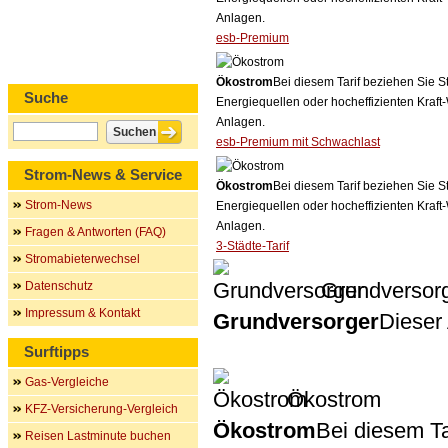
Anlagen.
esb-Premium
Ökostrom
Bei diesem Tarif beziehen Sie S
Suche
Energiequellen oder hocheffizienten Kraf
Anlagen.
esb-Premium mit Schwachlast
Strom-News & Service
Ökostrom
Bei diesem Tarif beziehen Sie S
Strom-News
Energiequellen oder hocheffizienten Kraf
Anlagen.
Fragen & Antworten (FAQ)
3-Städte-Tarif
Stromabieterwechsel
Grundversor
Datenschutz
Impressum & Kontakt
Grundversorger
Dieser 
Surftipps
Gas-Vergleiche
Ökostrom
KFZ-Versicherung-Vergleich
Ökostrom
Bei diesem Ta
Reisen Lastminute buchen