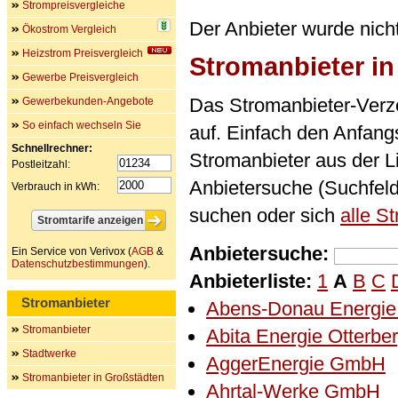
Strompreisvergleiche
Der Anbieter wurde nich
Ökostrom Vergleich
Heizstrom Preisvergleich
Stromanbieter i
Gewerbe Preisvergleich
Das Stromanbieter-Verze
Gewerbekunden-Angebote
So einfach wechseln Sie
auf. Einfach den Anfan
Schnellrechner:
Stromanbieter aus der L
Postleitzahl:
Anbietersuche (Suchfel
Verbrauch in kWh:
suchen oder sich
alle S
Anbietersuche:
Ein Service von Verivox (
AGB
&
Datenschutzbestimmungen
).
Anbieterliste:
1
A
B
C
Stromanbieter
Abens-Donau Energi
Stromanbieter
Abita Energie Otterb
Stadtwerke
AggerEnergie GmbH
Stromanbieter in Großstädten
Ahrtal-Werke GmbH