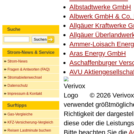
Albstadtwerke GmbH
Albwerk GmbH & Co.
Allgäuer Kraftwerke 
Suche
Allgäuer Überlandwe
Ammer-Loisach Ener
Strom-News & Service
Aras Energy GmbH
Aschaffenburger Ver
Strom-News
Fragen & Antworten (FAQ)
AVU Aktiengesellscha
Stromabieterwechsel
Datenschutz
Impressum & Kontakt
© 2026 Verivox
verwendet größtmögliche 
Surftipps
Richtigkeit der dargeste
Gas-Vergleiche
diese oder die Leistungs
KFZ-Versicherung-Vergleich
Reisen Lastminute buchen
Bitte beachten Sie die
A