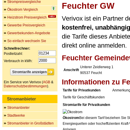
Strompreisvergleiche
Feuchter GW
Ökostrom Vergleich
Verivox ist ein Partne
Heizstrom Preisvergleich
Gewerbe Preisvergleich
kostenfrei, unabhängi
Gewerbekunden-Angebote
die Tarife dieses Anbiet
So einfach wechseln Sie
direkt online anmelden.
Schnellrechner:
Postleitzahl:
Feuchter Gemeind
Verbrauch in kWh:
Unterer Zeidlerweg 1
Anschrift
90537
Feucht
Informationen zu F
Ein Service von Verivox (
AGB
&
Datenschutzbestimmungen
).
Tarife für Privatkunden
Anmerkung
Tarife für Geschäftskunden
Stromanbieter
Stromtarife für Privatkunden
Stromanbieter
Stadtwerke
Ökostrom
Bei diesem Tarif beziehen Sie S
Stromanbieter in Großstädten
Energiequellen oder hocheffizienten Kraf
Anlagen.