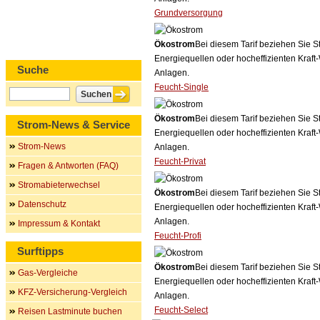
Grundversorgung
Ökostrom
Bei diesem Tarif beziehen Sie S
Energiequellen oder hocheffizienten Kraf
Suche
Anlagen.
Feucht-Single
Ökostrom
Bei diesem Tarif beziehen Sie S
Strom-News & Service
Energiequellen oder hocheffizienten Kraf
Strom-News
Anlagen.
Feucht-Privat
Fragen & Antworten (FAQ)
Stromabieterwechsel
Ökostrom
Bei diesem Tarif beziehen Sie S
Datenschutz
Energiequellen oder hocheffizienten Kraf
Anlagen.
Impressum & Kontakt
Feucht-Profi
Surftipps
Ökostrom
Bei diesem Tarif beziehen Sie S
Gas-Vergleiche
Energiequellen oder hocheffizienten Kraf
KFZ-Versicherung-Vergleich
Anlagen.
Feucht-Select
Reisen Lastminute buchen