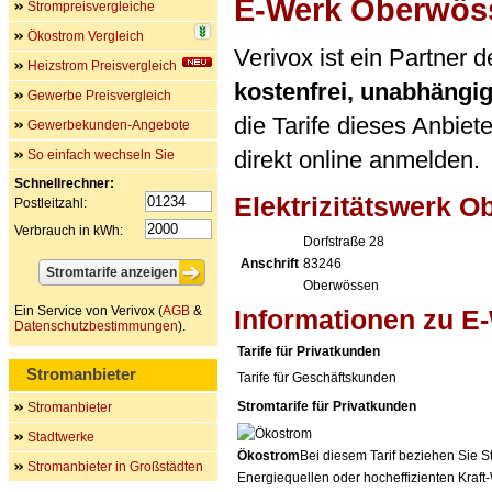
E-Werk Oberwös
Strompreisvergleiche
Ökostrom Vergleich
Verivox ist ein Partner 
Heizstrom Preisvergleich
kostenfrei, unabhängi
Gewerbe Preisvergleich
die Tarife dieses Anbiet
Gewerbekunden-Angebote
direkt online anmelden.
So einfach wechseln Sie
Schnellrechner:
Elektrizitätswerk 
Postleitzahl:
Verbrauch in kWh:
Dorfstraße 28
Anschrift
83246
Oberwössen
Ein Service von Verivox (
AGB
&
Informationen zu 
Datenschutzbestimmungen
).
Tarife für Privatkunden
Stromanbieter
Tarife für Geschäftskunden
Stromtarife für Privatkunden
Stromanbieter
Stadtwerke
Ökostrom
Bei diesem Tarif beziehen Sie S
Stromanbieter in Großstädten
Energiequellen oder hocheffizienten Kraf