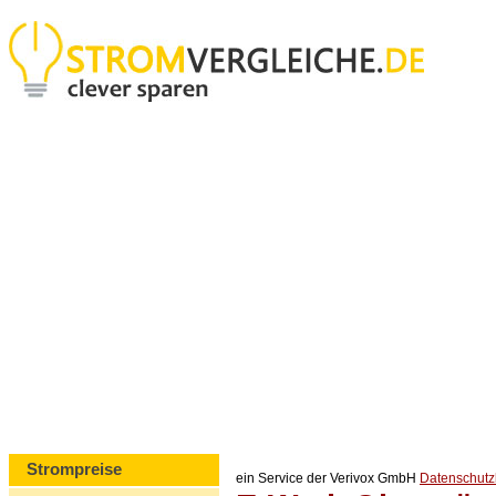
Strompreise
ein Service der Verivox GmbH
Datenschut