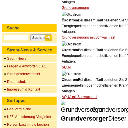
Anlagen.
Grundversorgung
Ökostrom
Bei diesem Tarif beziehen Sie S
Energiequellen oder hocheffizienten Kraf
Suche
Anlagen.
Grundversorgung mit Schwachlast
Strom-News & Service
Ökostrom
Bei diesem Tarif beziehen Sie S
Energiequellen oder hocheffizienten Kraf
Strom-News
Anlagen.
Fragen & Antworten (FAQ)
AQUA
Stromabieterwechsel
Ökostrom
Bei diesem Tarif beziehen Sie S
Datenschutz
Energiequellen oder hocheffizienten Kraf
Impressum & Kontakt
Anlagen.
AQUA mit Schwachlast
Surftipps
Grundversor
Gas-Vergleiche
KFZ-Versicherung-Vergleich
Grundversorger
Dieser 
Reisen Lastminute buchen