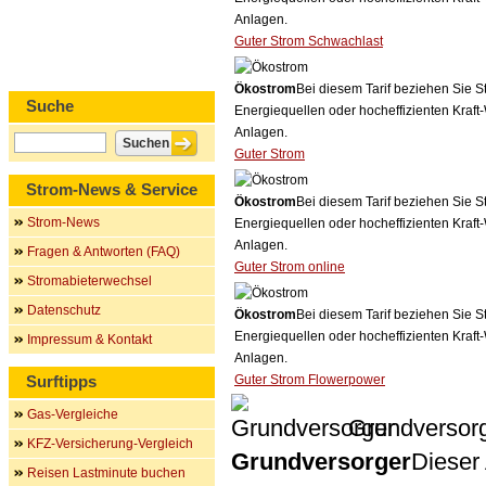
Anlagen.
Guter Strom Schwachlast
Ökostrom
Bei diesem Tarif beziehen Sie S
Suche
Energiequellen oder hocheffizienten Kraf
Anlagen.
Guter Strom
Strom-News & Service
Ökostrom
Bei diesem Tarif beziehen Sie S
Strom-News
Energiequellen oder hocheffizienten Kraf
Anlagen.
Fragen & Antworten (FAQ)
Guter Strom online
Stromabieterwechsel
Datenschutz
Ökostrom
Bei diesem Tarif beziehen Sie S
Energiequellen oder hocheffizienten Kraf
Impressum & Kontakt
Anlagen.
Surftipps
Guter Strom Flowerpower
Gas-Vergleiche
Grundversor
KFZ-Versicherung-Vergleich
Grundversorger
Dieser 
Reisen Lastminute buchen