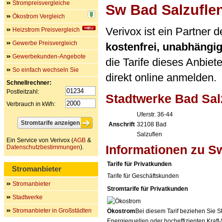
Strompreisvergleiche
Sw Bad Salzufle
Ökostrom Vergleich
Verivox ist ein Partner
Heizstrom Preisvergleich
Gewerbe Preisvergleich
kostenfrei, unabhängi
Gewerbekunden-Angebote
die Tarife dieses Anbiet
So einfach wechseln Sie
direkt online anmelden.
Schnellrechner:
Postleitzahl:
Stadtwerke Bad Sa
Verbrauch in kWh:
Uferstr. 36-44
Anschrift
32108
Bad
Salzuflen
Ein Service von Verivox (
AGB
&
Informationen zu S
Datenschutzbestimmungen
).
Tarife für Privatkunden
Stromanbieter
Tarife für Geschäftskunden
Stromanbieter
Stromtarife für Privatkunden
Stadtwerke
Stromanbieter in Großstädten
Ökostrom
Bei diesem Tarif beziehen Sie S
Energiequellen oder hocheffizienten Kraf