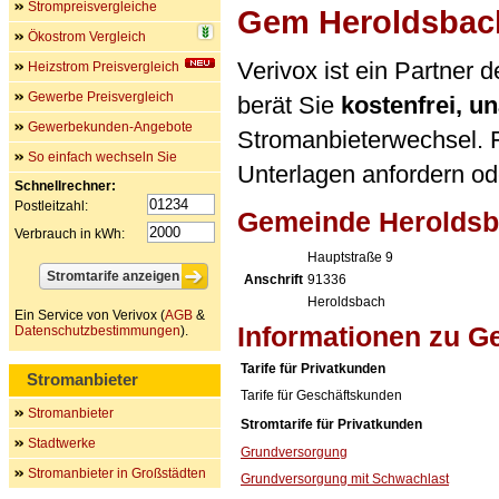
Strompreisvergleiche
Gem Heroldsbac
Ökostrom Vergleich
Verivox ist ein Partne
Heizstrom Preisvergleich
Gewerbe Preisvergleich
berät Sie
kostenfrei, 
Gewerbekunden-Angebote
Stromanbieterwechsel. F
So einfach wechseln Sie
Unterlagen anfordern ode
Schnellrechner:
Postleitzahl:
Gemeinde Heroldsb
Verbrauch in kWh:
Hauptstraße 9
Anschrift
91336
Heroldsbach
Ein Service von Verivox (
AGB
&
Informationen zu 
Datenschutzbestimmungen
).
Tarife für Privatkunden
Stromanbieter
Tarife für Geschäftskunden
Stromanbieter
Stromtarife für Privatkunden
Stadtwerke
Grundversorgung
Stromanbieter in Großstädten
Grundversorgung mit Schwachlast