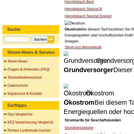
Heroldsbach Best
Heroldsbach Spezial B
Heroldsbach Spezial Doppel
Suche
Ökostrom
Bei diesem Tarif beziehen Sie S
Energiequellen oder hocheffizienten Kraf
Anlagen.
Strom aus Wasserkraft
Strom-News & Service
Grundversor
Strom-News
Grundversorger
Dieser 
Fragen & Antworten (FAQ)
Stromabieterwechsel
Datenschutz
Ökostrom
Impressum & Kontakt
Ökostrom
Bei diesem Ta
Surftipps
Energiequellen oder ho
Gas-Vergleiche
Stromtarife für Geschäftskunden
KFZ-Versicherung-Vergleich
Grundversorgung
Reisen Lastminute buchen