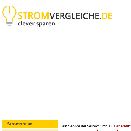
Strompreise
ein Service der Verivox GmbH
Datenschut