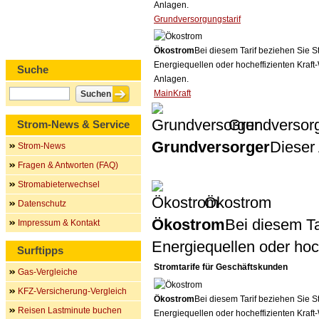
Anlagen.
Grundversorgungstarif
Ökostrom
Bei diesem Tarif beziehen Sie S
Energiequellen oder hocheffizienten Kraf
Suche
Anlagen.
MainKraft
Grundversor
Strom-News & Service
Grundversorger
Dieser 
Strom-News
Fragen & Antworten (FAQ)
Stromabieterwechsel
Ökostrom
Datenschutz
Ökostrom
Bei diesem Ta
Impressum & Kontakt
Energiequellen oder ho
Surftipps
Stromtarife für Geschäftskunden
Gas-Vergleiche
KFZ-Versicherung-Vergleich
Ökostrom
Bei diesem Tarif beziehen Sie S
Reisen Lastminute buchen
Energiequellen oder hocheffizienten Kraf