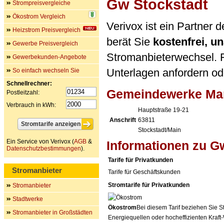
Gw Stockstadt
Strompreisvergleiche
Ökostrom Vergleich
Verivox ist ein Partner
Heizstrom Preisvergleich
berät Sie
kostenfrei, 
Gewerbe Preisvergleich
Stromanbieterwechsel. F
Gewerbekunden-Angebote
Unterlagen anfordern ode
So einfach wechseln Sie
Schnellrechner:
Gemeindewerke Mar
Postleitzahl:
Verbrauch in kWh:
Hauptstraße 19-21
Anschrift
63811
Stockstadt/Main
Ein Service von Verivox (
AGB
&
Informationen zu G
Datenschutzbestimmungen
).
Tarife für Privatkunden
Stromanbieter
Tarife für Geschäftskunden
Stromtarife für Privatkunden
Stromanbieter
Stadtwerke
Ökostrom
Bei diesem Tarif beziehen Sie S
Stromanbieter in Großstädten
Energiequellen oder hocheffizienten Kraf