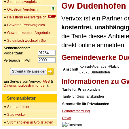
Strompreisvergleiche
Gw Dudenhofen
Ökostrom Vergleich
Verivox ist ein Partner
Heizstrom Preisvergleich
Gewerbe Preisvergleich
kostenfrei, unabhängi
Gewerbekunden-Angebote
die Tarife dieses Anbiet
So einfach wechseln Sie
direkt online anmelden.
Schnellrechner:
Postleitzahl:
Gemeindewerke Du
Verbrauch in kWh:
Konrad-Adenauer-Platz 6
Anschrift
67373
Dudenhofen
Informationen zu 
Ein Service von Verivox (
AGB
&
Datenschutzbestimmungen
).
Tarife für Privatkunden
Tarife für Geschäftskunden
Stromanbieter
Stromtarife für Privatkunden
Stromanbieter
Grundversorgung
Stadtwerke
Privat
Stromanbieter in Großstädten