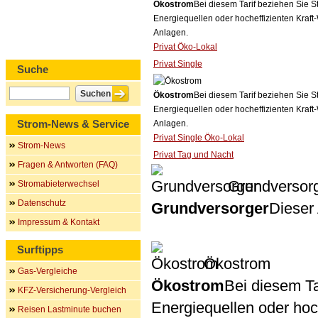
Ökostrom
Bei diesem Tarif beziehen Sie S
Energiequellen oder hocheffizienten Kraf
Anlagen.
Privat Öko-Lokal
Privat Single
Suche
Ökostrom
Bei diesem Tarif beziehen Sie S
Energiequellen oder hocheffizienten Kraf
Strom-News & Service
Anlagen.
Privat Single Öko-Lokal
Strom-News
Privat Tag und Nacht
Fragen & Antworten (FAQ)
Grundversor
Stromabieterwechsel
Datenschutz
Grundversorger
Dieser 
Impressum & Kontakt
Surftipps
Ökostrom
Gas-Vergleiche
Ökostrom
Bei diesem Ta
KFZ-Versicherung-Vergleich
Energiequellen oder ho
Reisen Lastminute buchen