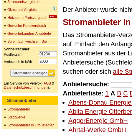
Strompreisvergleiche
Der Anbieter wurde nich
Ökostrom Vergleich
Heizstrom Preisvergleich
Stromanbieter i
Gewerbe Preisvergleich
Das Stromanbieter-Verze
Gewerbekunden-Angebote
So einfach wechseln Sie
auf. Einfach den Anfan
Schnellrechner:
Stromanbieter aus der L
Postleitzahl:
Anbietersuche (Suchfel
Verbrauch in kWh:
suchen oder sich
alle S
Anbietersuche:
Ein Service von Verivox (
AGB
&
Datenschutzbestimmungen
).
Anbieterliste:
1
A
B
C
Stromanbieter
Abens-Donau Energi
Stromanbieter
Abita Energie Otterb
Stadtwerke
AggerEnergie GmbH
Stromanbieter in Großstädten
Ahrtal-Werke GmbH