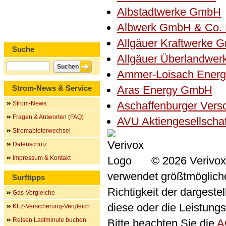
Albstadtwerke GmbH
Albwerk GmbH & Co.
Allgäuer Kraftwerke 
Suche
Allgäuer Überlandwe
Ammer-Loisach Ener
Strom-News & Service
Aras Energy GmbH
Aschaffenburger Ver
Strom-News
Fragen & Antworten (FAQ)
AVU Aktiengesellscha
Stromabieterwechsel
Datenschutz
Impressum & Kontakt
© 2026 Verivox
verwendet größtmögliche 
Surftipps
Richtigkeit der dargeste
Gas-Vergleiche
diese oder die Leistungs
KFZ-Versicherung-Vergleich
Reisen Lastminute buchen
Bitte beachten Sie die
A