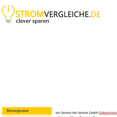
Strompreise
ein Service der Verivox GmbH
Datenschut