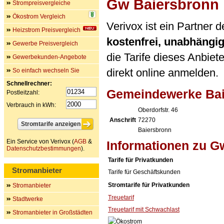
Gw Baiersbronn
Strompreisvergleiche
Ökostrom Vergleich
Verivox ist ein Partner
Heizstrom Preisvergleich
kostenfrei, unabhängi
Gewerbe Preisvergleich
die Tarife dieses Anbiet
Gewerbekunden-Angebote
direkt online anmelden.
So einfach wechseln Sie
Schnellrechner:
Gemeindewerke Bai
Postleitzahl:
Verbrauch in kWh:
Oberdorfstr. 46
Anschrift
72270
Baiersbronn
Ein Service von Verivox (
AGB
&
Informationen zu G
Datenschutzbestimmungen
).
Tarife für Privatkunden
Stromanbieter
Tarife für Geschäftskunden
Stromtarife für Privatkunden
Stromanbieter
Treuetarif
Stadtwerke
Treuetarif mit Schwachlast
Stromanbieter in Großstädten