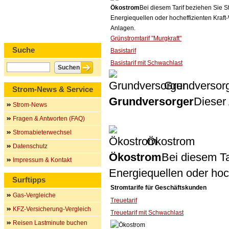
Ökostrom
Bei diesem Tarif beziehen Sie S
Energiequellen oder hocheffizienten Kraf
Anlagen.
Grünstromtarif "Murgkraft"
Suche
Basistarif
Basistarif mit Schwachlast
Grundversor
Strom-News & Service
Grundversorger
Dieser 
Strom-News
Fragen & Antworten (FAQ)
Stromabieterwechsel
Ökostrom
Datenschutz
Ökostrom
Bei diesem Ta
Impressum & Kontakt
Energiequellen oder ho
Surftipps
Stromtarife für Geschäftskunden
Gas-Vergleiche
Treuetarif
KFZ-Versicherung-Vergleich
Treuetarif mit Schwachlast
Reisen Lastminute buchen