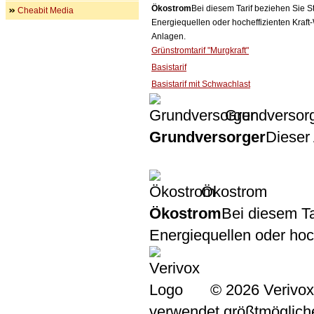
Ökostrom
Bei diesem Tarif beziehen Sie S
Cheabit Media
Energiequellen oder hocheffizienten Kraf
Anlagen.
Grünstromtarif "Murgkraft"
Basistarif
Basistarif mit Schwachlast
Grundversor
Grundversorger
Dieser 
Ökostrom
Ökostrom
Bei diesem Ta
Energiequellen oder ho
© 2026 Verivox
verwendet größtmögliche 