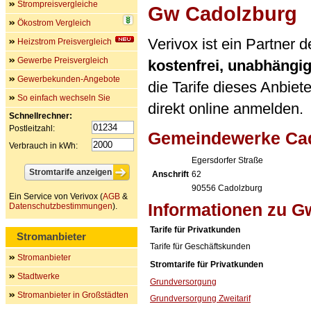
Strompreisvergleiche
Gw Cadolzburg
Ökostrom Vergleich
Verivox ist ein Partner
Heizstrom Preisvergleich
Gewerbe Preisvergleich
kostenfrei, unabhängi
Gewerbekunden-Angebote
die Tarife dieses Anbiet
So einfach wechseln Sie
direkt online anmelden.
Schnellrechner:
Postleitzahl:
Gemeindewerke Ca
Verbrauch in kWh:
Egersdorfer Straße
Anschrift
62
90556
Cadolzburg
Ein Service von Verivox (
AGB
&
Informationen zu G
Datenschutzbestimmungen
).
Tarife für Privatkunden
Stromanbieter
Tarife für Geschäftskunden
Stromanbieter
Stromtarife für Privatkunden
Stadtwerke
Grundversorgung
Stromanbieter in Großstädten
Grundversorgung Zweitarif