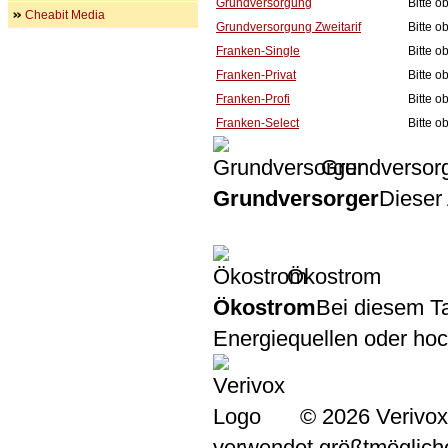
Grundversorgung
Bitte 
Cheabit Media
Grundversorgung Zweitarif
Bitte 
Franken-Single
Bitte 
Franken-Privat
Bitte 
Franken-Profi
Bitte 
Franken-Select
Bitte 
Grundversor
Grundversorger
Dieser 
Ökostrom
Ökostrom
Bei diesem Ta
Energiequellen oder ho
© 2026 Verivox
verwendet größtmögliche 