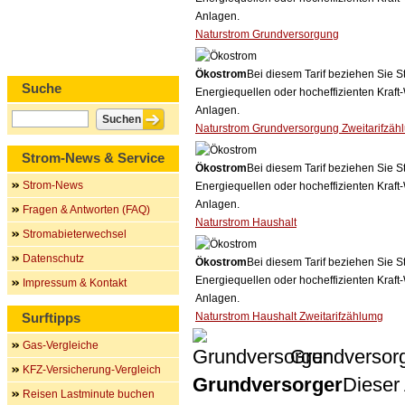
Anlagen.
Naturstrom Grundversorgung
Ökostrom
Bei diesem Tarif beziehen Sie S
Suche
Energiequellen oder hocheffizienten Kraf
Anlagen.
Naturstrom Grundversorgung Zweitarifzäh
Strom-News & Service
Ökostrom
Bei diesem Tarif beziehen Sie S
Strom-News
Energiequellen oder hocheffizienten Kraf
Anlagen.
Fragen & Antworten (FAQ)
Naturstrom Haushalt
Stromabieterwechsel
Datenschutz
Ökostrom
Bei diesem Tarif beziehen Sie S
Energiequellen oder hocheffizienten Kraf
Impressum & Kontakt
Anlagen.
Surftipps
Naturstrom Haushalt Zweitarifzählumg
Gas-Vergleiche
Grundversor
KFZ-Versicherung-Vergleich
Grundversorger
Dieser 
Reisen Lastminute buchen