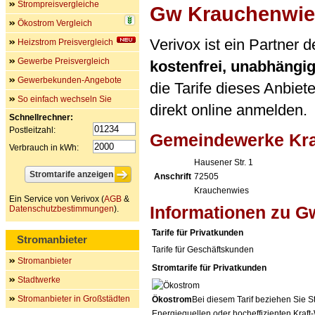
Strompreisvergleiche
Gw Krauchenwie
Ökostrom Vergleich
Verivox ist ein Partner
Heizstrom Preisvergleich
Gewerbe Preisvergleich
kostenfrei, unabhängi
Gewerbekunden-Angebote
die Tarife dieses Anbiet
So einfach wechseln Sie
direkt online anmelden.
Schnellrechner:
Postleitzahl:
Gemeindewerke Kr
Verbrauch in kWh:
Hausener Str. 1
Anschrift
72505
Krauchenwies
Ein Service von Verivox (
AGB
&
Informationen zu 
Datenschutzbestimmungen
).
Tarife für Privatkunden
Stromanbieter
Tarife für Geschäftskunden
Stromanbieter
Stromtarife für Privatkunden
Stadtwerke
Stromanbieter in Großstädten
Ökostrom
Bei diesem Tarif beziehen Sie S
Energiequellen oder hocheffizienten Kraf