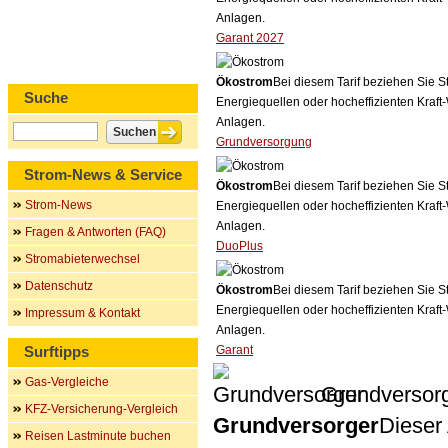
Anlagen.
Garant 2027
Ökostrom
Bei diesem Tarif beziehen Sie S
Suche
Energiequellen oder hocheffizienten Kraf
Anlagen.
Grundversorgung
Strom-News & Service
Ökostrom
Bei diesem Tarif beziehen Sie S
Strom-News
Energiequellen oder hocheffizienten Kraf
Anlagen.
Fragen & Antworten (FAQ)
DuoPlus
Stromabieterwechsel
Datenschutz
Ökostrom
Bei diesem Tarif beziehen Sie S
Energiequellen oder hocheffizienten Kraf
Impressum & Kontakt
Anlagen.
Surftipps
Garant
Gas-Vergleiche
Grundversor
KFZ-Versicherung-Vergleich
Grundversorger
Dieser 
Reisen Lastminute buchen