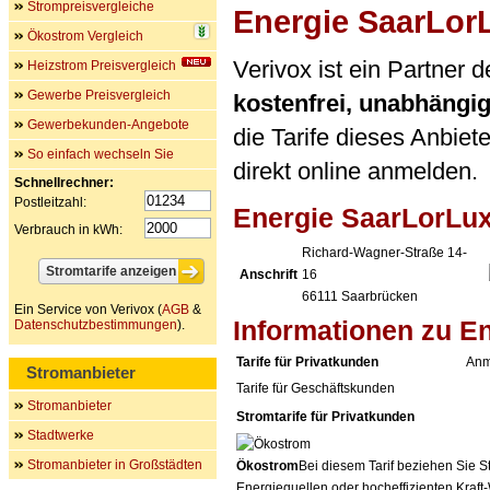
Strompreisvergleiche
Energie SaarLor
Ökostrom Vergleich
Verivox ist ein Partner
Heizstrom Preisvergleich
Gewerbe Preisvergleich
kostenfrei, unabhängi
Gewerbekunden-Angebote
die Tarife dieses Anbiet
So einfach wechseln Sie
direkt online anmelden.
Schnellrechner:
Postleitzahl:
Energie SaarLorLu
Verbrauch in kWh:
Richard-Wagner-Straße 14-
Anschrift
16
66111
Saarbrücken
Ein Service von Verivox (
AGB
&
Informationen zu E
Datenschutzbestimmungen
).
Tarife für Privatkunden
Anm
Stromanbieter
Tarife für Geschäftskunden
Stromanbieter
Stromtarife für Privatkunden
Stadtwerke
Stromanbieter in Großstädten
Ökostrom
Bei diesem Tarif beziehen Sie S
Energiequellen oder hocheffizienten Kraf