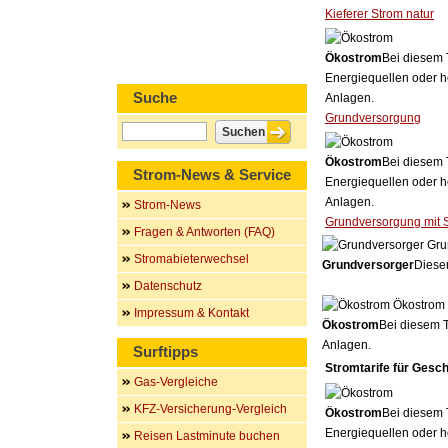
Kieferer Strom natur
Ökostrom
Bei diesem 
Energiequellen oder h
Suche
Anlagen.
Grundversorgung
Ökostrom
Bei diesem 
Strom-News & Service
Energiequellen oder h
Anlagen.
Strom-News
Grundversorgung mit 
Fragen & Antworten (FAQ)
Gru
Stromabieterwechsel
Grundversorger
Dieser
Datenschutz
Ökostrom
Impressum & Kontakt
Ökostrom
Bei diesem T
Anlagen.
Surftipps
Stromtarife für Gesc
Gas-Vergleiche
KFZ-Versicherung-Vergleich
Ökostrom
Bei diesem 
Energiequellen oder h
Reisen Lastminute buchen