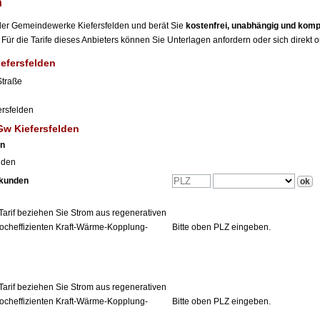
n
r der Gemeindewerke Kiefersfelden und berät Sie
kostenfrei, unabhängig und komp
Für die Tarife dieses Anbieters können Sie Unterlagen anfordern oder sich direkt 
efersfelden
Straße
ersfelden
Gw Kiefersfelden
en
nden
tkunden
Tarif beziehen Sie Strom aus regenerativen
ocheffizienten Kraft-Wärme-Kopplung-
Bitte oben PLZ eingeben.
Tarif beziehen Sie Strom aus regenerativen
ocheffizienten Kraft-Wärme-Kopplung-
Bitte oben PLZ eingeben.