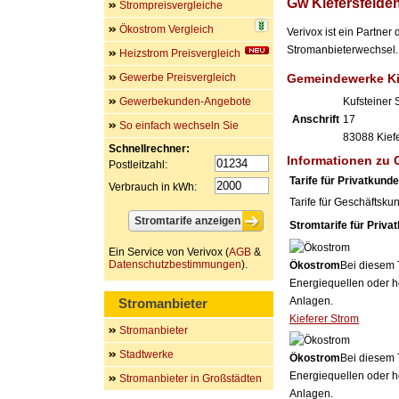
Gw Kiefersfelde
Strompreisvergleiche
Ökostrom Vergleich
Verivox ist ein Partne
Stromanbieterwechsel. 
Heizstrom Preisvergleich
Gewerbe Preisvergleich
Gemeindewerke Ki
Gewerbekunden-Angebote
Kufsteiner 
Anschrift
17
So einfach wechseln Sie
83088
Kief
Schnellrechner:
Informationen zu 
Postleitzahl:
Tarife für Privatkund
Verbrauch in kWh:
Tarife für Geschäftsku
Stromtarife für Priva
Ein Service von Verivox (
AGB
&
Datenschutzbestimmungen
).
Ökostrom
Bei diesem 
Energiequellen oder h
Anlagen.
Stromanbieter
Kieferer Strom
Stromanbieter
Stadtwerke
Ökostrom
Bei diesem 
Energiequellen oder h
Stromanbieter in Großstädten
Anlagen.