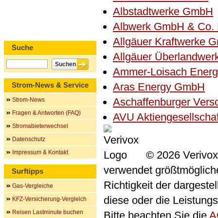
Albstadtwerke GmbH
Albwerk GmbH & Co.
Allgäuer Kraftwerke 
Suche
Allgäuer Überlandwe
Ammer-Loisach Ener
Strom-News & Service
Aras Energy GmbH
Aschaffenburger Ver
Strom-News
Fragen & Antworten (FAQ)
AVU Aktiengesellscha
Stromabieterwechsel
Datenschutz
Impressum & Kontakt
© 2026 Verivox
verwendet größtmögliche 
Surftipps
Richtigkeit der dargeste
Gas-Vergleiche
diese oder die Leistungs
KFZ-Versicherung-Vergleich
Reisen Lastminute buchen
Bitte beachten Sie die
A