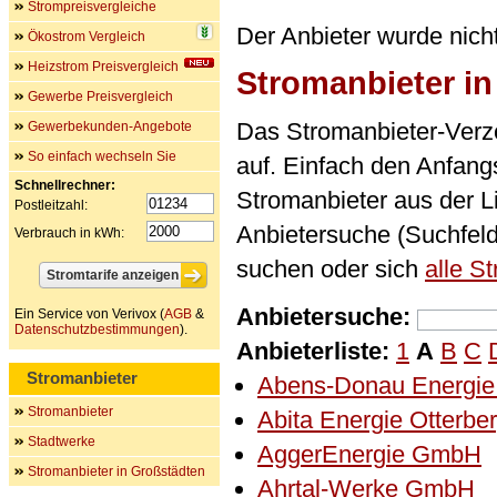
Strompreisvergleiche
Der Anbieter wurde nich
Ökostrom Vergleich
Heizstrom Preisvergleich
Stromanbieter i
Gewerbe Preisvergleich
Das Stromanbieter-Verze
Gewerbekunden-Angebote
So einfach wechseln Sie
auf. Einfach den Anfan
Schnellrechner:
Stromanbieter aus der L
Postleitzahl:
Anbietersuche (Suchfel
Verbrauch in kWh:
suchen oder sich
alle S
Anbietersuche:
Ein Service von Verivox (
AGB
&
Datenschutzbestimmungen
).
Anbieterliste:
1
A
B
C
Stromanbieter
Abens-Donau Energi
Stromanbieter
Abita Energie Otterb
Stadtwerke
AggerEnergie GmbH
Stromanbieter in Großstädten
Ahrtal-Werke GmbH