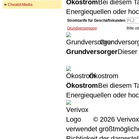
Ökostrom
Bei diesem Ta
Cheabit Media
Energiequellen oder ho
Stromtarife für Geschäftskunden
Grundversorgung
Bitte 
Grundversor
Grundversorger
Dieser 
Ökostrom
Ökostrom
Bei diesem Ta
Energiequellen oder ho
© 2026 Verivox
verwendet größtmögliche 
Richtigkeit der dargeste