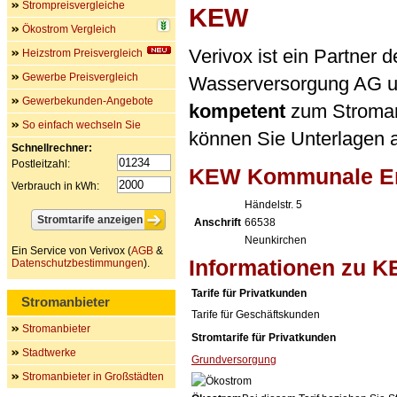
Strompreisvergleiche
KEW
Ökostrom Vergleich
Verivox ist ein Partne
Heizstrom Preisvergleich
Gewerbe Preisvergleich
Wasserversorgung AG u
Gewerbekunden-Angebote
kompetent
zum Stromanb
So einfach wechseln Sie
können Sie Unterlagen a
Schnellrechner:
Postleitzahl:
KEW Kommunale En
Verbrauch in kWh:
Händelstr. 5
Anschrift
66538
Neunkirchen
Ein Service von Verivox (
AGB
&
Informationen zu 
Datenschutzbestimmungen
).
Tarife für Privatkunden
Stromanbieter
Tarife für Geschäftskunden
Stromanbieter
Stromtarife für Privatkunden
Stadtwerke
Grundversorgung
Stromanbieter in Großstädten