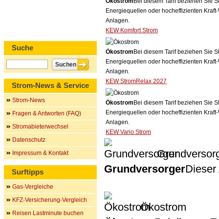
Ökostrom
Bei diesem Tarif beziehen Sie S
Energiequellen oder hocheffizienten Kraf
Anlagen.
KEW Komfort Strom
Suche
Ökostrom
Bei diesem Tarif beziehen Sie S
Energiequellen oder hocheffizienten Kraf
Anlagen.
KEW StromRelax 2027
Strom-News & Service
Strom-News
Ökostrom
Bei diesem Tarif beziehen Sie S
Energiequellen oder hocheffizienten Kraf
Fragen & Antworten (FAQ)
Anlagen.
Stromabieterwechsel
KEW Vario Strom
Datenschutz
Grundversor
Impressum & Kontakt
Grundversorger
Dieser 
Surftipps
Gas-Vergleiche
KFZ-Versicherung-Vergleich
Ökostrom
Reisen Lastminute buchen