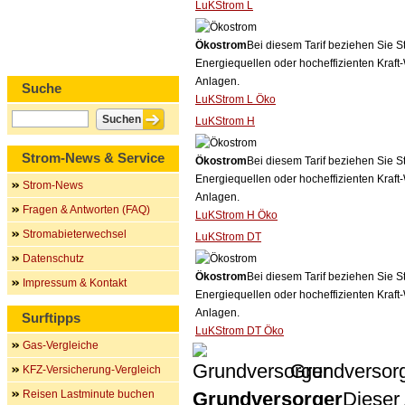
LuKStrom L
Ökostrom
Bei diesem Tarif beziehen Sie S
Energiequellen oder hocheffizienten Kraf
Anlagen.
Suche
LuKStrom L Öko
LuKStrom H
Strom-News & Service
Ökostrom
Bei diesem Tarif beziehen Sie S
Energiequellen oder hocheffizienten Kraf
Strom-News
Anlagen.
Fragen & Antworten (FAQ)
LuKStrom H Öko
Stromabieterwechsel
LuKStrom DT
Datenschutz
Ökostrom
Bei diesem Tarif beziehen Sie S
Impressum & Kontakt
Energiequellen oder hocheffizienten Kraf
Anlagen.
Surftipps
LuKStrom DT Öko
Gas-Vergleiche
Grundversor
KFZ-Versicherung-Vergleich
Reisen Lastminute buchen
Grundversorger
Dieser 