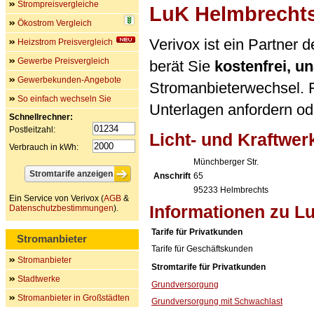
Strompreisvergleiche
LuK Helmbrecht
Ökostrom Vergleich
Verivox ist ein Partner
Heizstrom Preisvergleich
Gewerbe Preisvergleich
berät Sie
kostenfrei, 
Gewerbekunden-Angebote
Stromanbieterwechsel. F
So einfach wechseln Sie
Unterlagen anfordern ode
Schnellrechner:
Postleitzahl:
Licht- und Kraftwe
Verbrauch in kWh:
Münchberger Str.
Anschrift
65
95233
Helmbrechts
Ein Service von Verivox (
AGB
&
Informationen zu L
Datenschutzbestimmungen
).
Tarife für Privatkunden
Stromanbieter
Tarife für Geschäftskunden
Stromanbieter
Stromtarife für Privatkunden
Stadtwerke
Grundversorgung
Stromanbieter in Großstädten
Grundversorgung mit Schwachlast