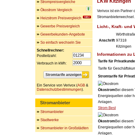
LKW Kitzingen
Strompreisvergleiche
Ökostrom Vergleich
Verivox ist ein Partne
Stromanbieterwechsel. 
Heizstrom Preisvergleich
Gewerbe Preisvergleich
Licht-, Kraft- un
Gewerbekunden-Angebote
Wörthstraß
Anschrift
97318
So einfach wechseln Sie
Kitzingen
Schnellrechner:
Informationen zu 
Postleitzahl:
Tarife für Privatkund
Verbrauch in kWh:
Tarife für Geschäftsku
Stromtarife für Priva
Ein Service von Verivox (
AGB
&
Datenschutzbestimmungen
).
Ökostrom
Bei diesem 
Energiequellen oder h
Anlagen.
Stromanbieter
Strom Best
Stromanbieter
Stadtwerke
Ökostrom
Bei diesem 
Energiequellen oder h
Stromanbieter in Großstädten
Anlagen.