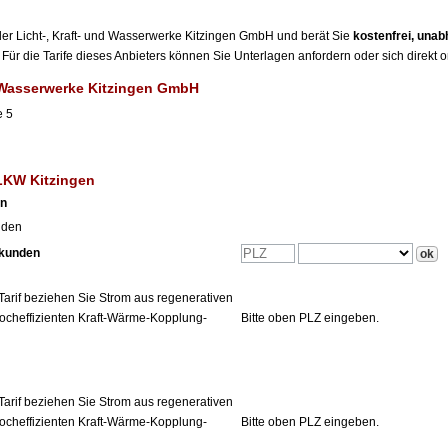
r der Licht-, Kraft- und Wasserwerke Kitzingen GmbH und berät Sie
kostenfrei, una
Für die Tarife dieses Anbieters können Sie Unterlagen anfordern oder sich direkt 
d Wasserwerke Kitzingen GmbH
e 5
LKW Kitzingen
en
nden
tkunden
Tarif beziehen Sie Strom aus regenerativen
ocheffizienten Kraft-Wärme-Kopplung-
Bitte oben PLZ eingeben.
Tarif beziehen Sie Strom aus regenerativen
ocheffizienten Kraft-Wärme-Kopplung-
Bitte oben PLZ eingeben.