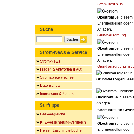
Strom Best plus
Ökostrom
Bei diesem 
Energiequellen oder h
Suche
Anlagen.
Grundversorgung
Ökostrom
Bei diesem 
Strom-News & Service
Energiequellen oder h
Anlagen.
Strom-News
Grundversorgung mit 
Fragen & Antworten (FAQ)
Gru
Stromabieterwechsel
Grundversorger
Dieser
Datenschutz
Ökostrom
Impressum & Kontakt
Ökostrom
Bei diesem T
Anlagen.
Surftipps
Stromtarife für Gesc
Gas-Vergleiche
KFZ-Versicherung-Vergleich
Ökostrom
Bei diesem 
Energiequellen oder h
Reisen Lastminute buchen