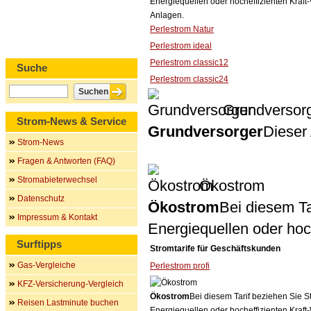
Energiequellen oder hocheffizienten Kraf
Anlagen.
Perlestrom Natur
Perlestrom ideal
Perlestrom classic12
Suche
Perlestrom classic24
Grundversor
Strom-News & Service
Grundversorger
Dieser 
Strom-News
Fragen & Antworten (FAQ)
Stromabieterwechsel
Ökostrom
Datenschutz
Ökostrom
Bei diesem Ta
Impressum & Kontakt
Energiequellen oder ho
Surftipps
Stromtarife für Geschäftskunden
Gas-Vergleiche
Perlestrom profi
KFZ-Versicherung-Vergleich
Ökostrom
Bei diesem Tarif beziehen Sie S
Reisen Lastminute buchen
Energiequellen oder hocheffizienten Kraf