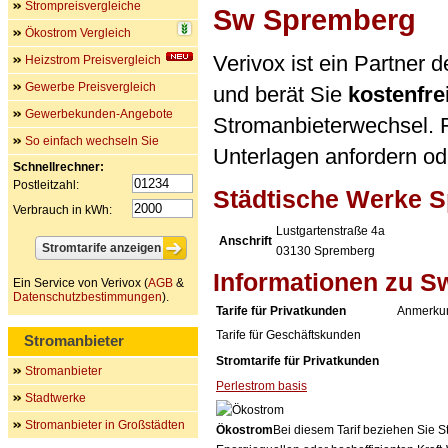
Strompreisvergleiche
Sw Spremberg
Ökostrom Vergleich
Verivox ist ein Partner
Heizstrom Preisvergleich
Gewerbe Preisvergleich
und berät Sie
kostenfre
Gewerbekunden-Angebote
Stromanbieterwechsel. F
So einfach wechseln Sie
Unterlagen anfordern ode
Schnellrechner:
Postleitzahl:
Städtische Werke 
Verbrauch in kWh:
Lustgartenstraße 4a
Anschrift
03130
Spremberg
Informationen zu 
Ein Service von Verivox (
AGB
&
Datenschutzbestimmungen
).
Tarife für Privatkunden
Anmerku
Tarife für Geschäftskunden
Stromanbieter
Stromtarife für Privatkunden
Stromanbieter
Perlestrom basis
Stadtwerke
Stromanbieter in Großstädten
Ökostrom
Bei diesem Tarif beziehen Sie S