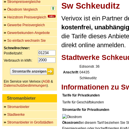
Strompreisvergleiche
Sw Schkeuditz
Ökostrom Vergleich
Verivox ist ein Partner
Heizstrom Preisvergleich
Gewerbe Preisvergleich
kostenfrei, unabhängi
Gewerbekunden-Angebote
die Tarife dieses Anbiet
So einfach wechseln Sie
direkt online anmelden.
Schnellrechner:
Postleitzahl:
Stadtwerke Schkeu
Verbrauch in kWh:
Edisonstr. 36
Anschrift
04435
Schkeuditz
Ein Service von Verivox (
AGB
&
Informationen zu S
Datenschutzbestimmungen
).
Tarife für Privatkunden
Stromanbieter
Tarife für Geschäftskunden
Stromanbieter
Stromtarife für Privatkunden
Stadtwerke
Stromanbieter in Großstädten
Ökostrom
Bei diesem Tarif beziehen Sie S
Energiequellen oder hocheffizienten Kraf