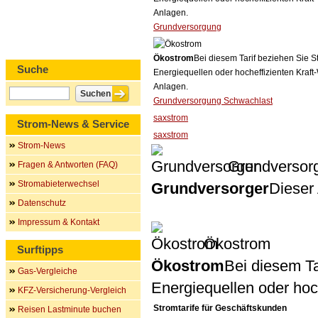
Anlagen.
Grundversorgung
Ökostrom
Bei diesem Tarif beziehen Sie S
Suche
Energiequellen oder hocheffizienten Kraf
Anlagen.
Grundversorgung Schwachlast
saxstrom
Strom-News & Service
saxstrom
Strom-News
Grundversor
Fragen & Antworten (FAQ)
Stromabieterwechsel
Grundversorger
Dieser 
Datenschutz
Impressum & Kontakt
Ökostrom
Surftipps
Ökostrom
Bei diesem Ta
Gas-Vergleiche
Energiequellen oder ho
KFZ-Versicherung-Vergleich
Stromtarife für Geschäftskunden
Reisen Lastminute buchen