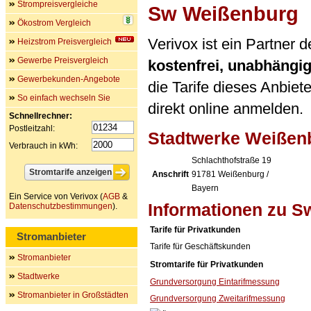
Strompreisvergleiche
Sw Weißenburg
Ökostrom Vergleich
Verivox ist ein Partner
Heizstrom Preisvergleich
Gewerbe Preisvergleich
kostenfrei, unabhängi
Gewerbekunden-Angebote
die Tarife dieses Anbiet
So einfach wechseln Sie
direkt online anmelden.
Schnellrechner:
Postleitzahl:
Stadtwerke Weiße
Verbrauch in kWh:
Schlachthofstraße 19
Anschrift
91781
Weißenburg /
Bayern
Ein Service von Verivox (
AGB
&
Informationen zu 
Datenschutzbestimmungen
).
Tarife für Privatkunden
Stromanbieter
Tarife für Geschäftskunden
Stromanbieter
Stromtarife für Privatkunden
Stadtwerke
Grundversorgung Eintarifmessung
Stromanbieter in Großstädten
Grundversorgung Zweitarifmessung