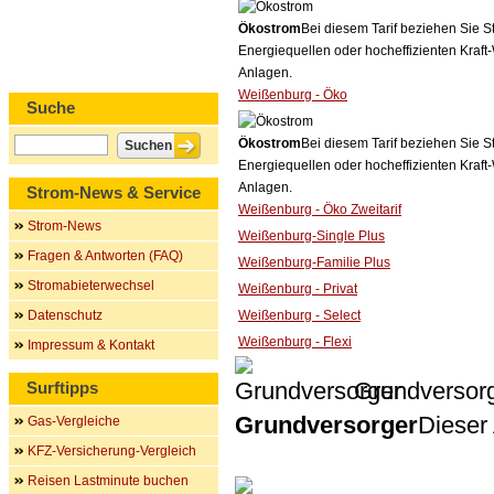
Ökostrom
Bei diesem Tarif beziehen Sie S
Energiequellen oder hocheffizienten Kraf
Anlagen.
Weißenburg - Öko
Suche
Ökostrom
Bei diesem Tarif beziehen Sie S
Energiequellen oder hocheffizienten Kraf
Anlagen.
Strom-News & Service
Weißenburg - Öko Zweitarif
Strom-News
Weißenburg-Single Plus
Fragen & Antworten (FAQ)
Weißenburg-Familie Plus
Stromabieterwechsel
Weißenburg - Privat
Datenschutz
Weißenburg - Select
Weißenburg - Flexi
Impressum & Kontakt
Grundversor
Surftipps
Grundversorger
Dieser 
Gas-Vergleiche
KFZ-Versicherung-Vergleich
Reisen Lastminute buchen