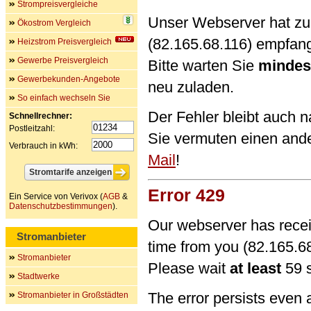
Strompreisvergleiche
Unser Webserver hat zu 
Ökostrom Vergleich
(82.165.68.116) empfan
Heizstrom Preisvergleich
Gewerbe Preisvergleich
Bitte warten Sie
mindes
Gewerbekunden-Angebote
neu zuladen.
So einfach wechseln Sie
Der Fehler bleibt auch 
Schnellrechner:
Postleitzahl:
Sie vermuten einen and
Verbrauch in kWh:
Mail
!
Error 429
Ein Service von Verivox (
AGB
&
Datenschutzbestimmungen
).
Our webserver has recei
Stromanbieter
time from you (82.165.68
Stromanbieter
Please wait
at least
59 s
Stadtwerke
The error persists even 
Stromanbieter in Großstädten