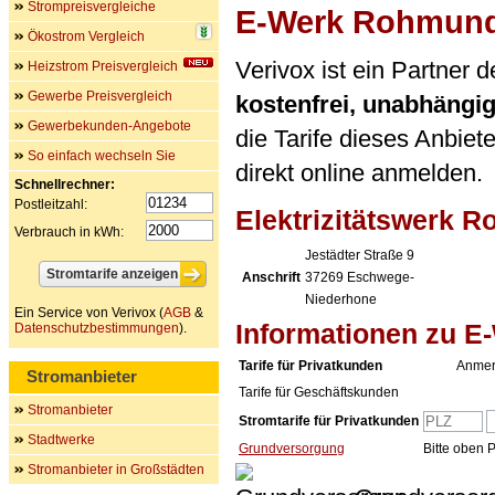
Strompreisvergleiche
E-Werk Rohmun
Ökostrom Vergleich
Verivox ist ein Partner
Heizstrom Preisvergleich
Gewerbe Preisvergleich
kostenfrei, unabhängi
Gewerbekunden-Angebote
die Tarife dieses Anbiet
So einfach wechseln Sie
direkt online anmelden.
Schnellrechner:
Postleitzahl:
Elektrizitätswerk
Verbrauch in kWh:
Jestädter Straße 9
Anschrift
37269
Eschwege-
Niederhone
Ein Service von Verivox (
AGB
&
Informationen zu 
Datenschutzbestimmungen
).
Tarife für Privatkunden
Anmer
Stromanbieter
Tarife für Geschäftskunden
Stromanbieter
Stromtarife für Privatkunden
Stadtwerke
Grundversorgung
Bitte oben 
Stromanbieter in Großstädten