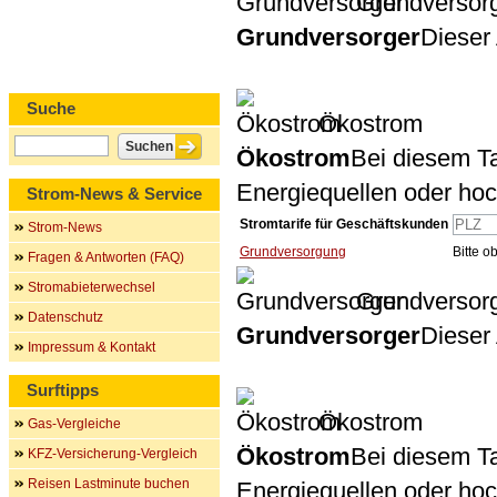
Grundversor
Grundversorger
Dieser 
Suche
Ökostrom
Ökostrom
Bei diesem Ta
Energiequellen oder ho
Strom-News & Service
Stromtarife für Geschäftskunden
Strom-News
Grundversorgung
Bitte 
Fragen & Antworten (FAQ)
Stromabieterwechsel
Grundversor
Datenschutz
Grundversorger
Dieser 
Impressum & Kontakt
Surftipps
Ökostrom
Gas-Vergleiche
Ökostrom
Bei diesem Ta
KFZ-Versicherung-Vergleich
Reisen Lastminute buchen
Energiequellen oder ho