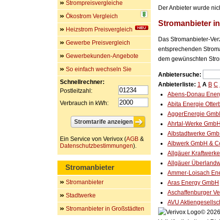
Strompreisvergleiche
Der Anbieter wurde nic
Ökostrom Vergleich
Stromanbieter i
Heizstrom Preisvergleich
Das Stromanbieter-Verz
Gewerbe Preisvergleich
entsprechenden Stroman
Gewerbekunden-Angebote
dem gewünschten Stro
So einfach wechseln Sie
Anbietersuche:
Schnellrechner:
Anbieterliste:
1
A
B
C
Postleitzahl:
Abens-Donau Ener
Verbrauch in kWh:
Abita Energie Otte
AggerEnergie Gm
Ahrtal-Werke Gmb
Albstadtwerke Gm
Ein Service von Verivox (
AGB
&
Albwerk GmbH & C
Datenschutzbestimmungen
).
Allgäuer Kraftwer
Allgäuer Überlan
Stromanbieter
Ammer-Loisach En
Stromanbieter
Aras Energy GmbH
Aschaffenburger V
Stadtwerke
AVU Aktiengesellsc
Stromanbieter in Großstädten
© 2026 