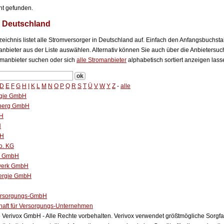
ht gefunden.
n Deutschland
eichnis listet alle Stromversorger in Deutschland auf. Einfach den Anfangsbuchst
bieter aus der Liste auswählen. Alternativ können Sie auch über die Anbietersuch
manbieter suchen oder sich
alle Stromanbieter
alphabetisch sortiert anzeigen lass
D
E
F
G
H
I
K
L
M
N
O
P
Q
R
S
T
Ü
V
W
Y
Z
-
alle
gie GmbH
rberg GmbH
bH
H
bH
o. KG
ke GmbH
dwerk GmbH
ergie GmbH
ersorgungs-GmbH
haft für Versorgungs-Unternehmen
Verivox GmbH - Alle Rechte vorbehalten. Verivox verwendet größtmögliche Sorgfalt 