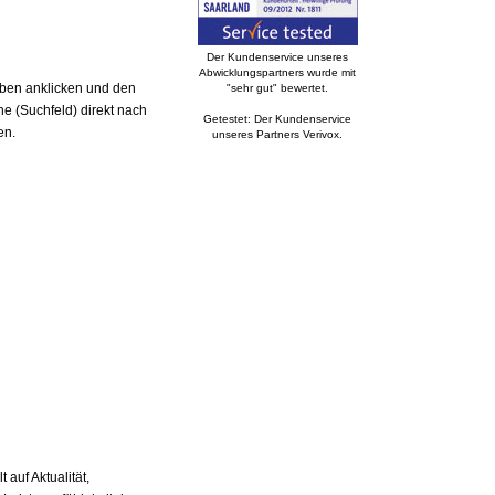
Der Kundenservice unseres
Abwicklungspartners wurde mit
aben anklicken und den
"sehr gut" bewertet.
e (Suchfeld) direkt nach
Getestet: Der Kundenservice
en.
unseres Partners Verivox.
auf Aktualität,