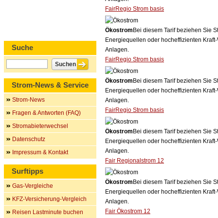
FairRegio Strom basis
Ökostrom
Bei diesem Tarif beziehen Sie S
Energiequellen oder hocheffizienten Kraf
Suche
Anlagen.
FairRegio Strom basis
Ökostrom
Bei diesem Tarif beziehen Sie S
Strom-News & Service
Energiequellen oder hocheffizienten Kraf
Strom-News
Anlagen.
FairRegio Strom basis
Fragen & Antworten (FAQ)
Stromabieterwechsel
Ökostrom
Bei diesem Tarif beziehen Sie S
Datenschutz
Energiequellen oder hocheffizienten Kraf
Anlagen.
Impressum & Kontakt
Fair Regionalstrom 12
Surftipps
Ökostrom
Bei diesem Tarif beziehen Sie S
Gas-Vergleiche
Energiequellen oder hocheffizienten Kraf
KFZ-Versicherung-Vergleich
Anlagen.
Fair Ökostrom 12
Reisen Lastminute buchen