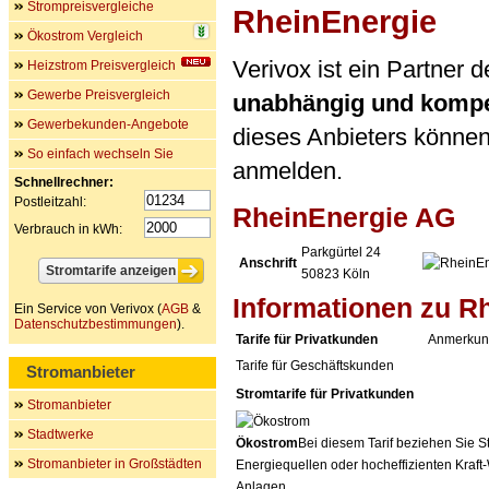
Strompreisvergleiche
RheinEnergie
Ökostrom Vergleich
Verivox ist ein Partner
Heizstrom Preisvergleich
Gewerbe Preisvergleich
unabhängig und kompe
Gewerbekunden-Angebote
dieses Anbieters können 
So einfach wechseln Sie
anmelden.
Schnellrechner:
Postleitzahl:
RheinEnergie AG
Verbrauch in kWh:
Parkgürtel 24
Anschrift
50823
Köln
Informationen zu R
Ein Service von Verivox (
AGB
&
Datenschutzbestimmungen
).
Tarife für Privatkunden
Anmerkun
Tarife für Geschäftskunden
Stromanbieter
Stromtarife für Privatkunden
Stromanbieter
Stadtwerke
Ökostrom
Bei diesem Tarif beziehen Sie S
Stromanbieter in Großstädten
Energiequellen oder hocheffizienten Kraf
Anlagen.