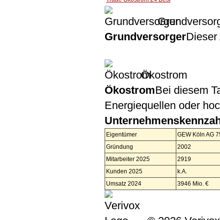
Grundversor
Grundversorger
Dieser 
Ökostrom
Ökostrom
Bei diesem Ta
Energiequellen oder ho
Unternehmenskennzah
Eigentümer
GEW Köln AG 7
Gründung
2002
Mitarbeiter 2025
2919
Kunden 2025
k.A.
Umsatz 2024
3946 Mio. €