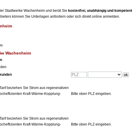
r der Stadtwerke Wachenheim und berät Sie
kostenfrei, unabhängig und kompeten
Anbieters können Sie Unterlagen anfordern oder sich direkt online anmelden.
enheim
im
 Sw Wachenheim
en
nden
tkunden
Tarif beziehen Sie Strom aus regenerativen
ocheffizienten Kraft-Wärme-Kopplung-
Bitte oben PLZ eingeben.
Tarif beziehen Sie Strom aus regenerativen
ocheffizienten Kraft-Wärme-Kopplung-
Bitte oben PLZ eingeben.