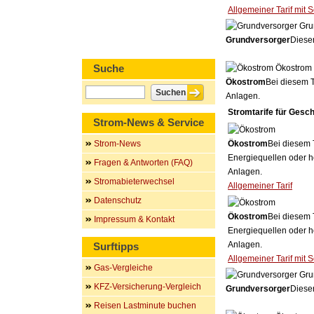
Allgemeiner Tarif mit 
Gru
Grundversorger
Dieser
Suche
Ökostrom
Ökostrom
Bei diesem T
Anlagen.
Stromtarife für Gesc
Strom-News & Service
Strom-News
Ökostrom
Bei diesem 
Energiequellen oder h
Fragen & Antworten (FAQ)
Anlagen.
Stromabieterwechsel
Allgemeiner Tarif
Datenschutz
Ökostrom
Bei diesem 
Impressum & Kontakt
Energiequellen oder h
Anlagen.
Surftipps
Allgemeiner Tarif mit 
Gas-Vergleiche
Gru
KFZ-Versicherung-Vergleich
Grundversorger
Dieser
Reisen Lastminute buchen