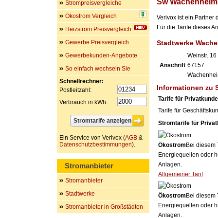
Sw Wachenheim
Strompreisvergleiche
Ökostrom Vergleich
Verivox ist ein Partne
Für die Tarife dieses 
Heizstrom Preisvergleich
Gewerbe Preisvergleich
Stadtwerke Wach
Gewerbekunden-Angebote
Weinstr. 16
Anschrift
67157
So einfach wechseln Sie
Wachenhe
Schnellrechner:
Informationen zu
Postleitzahl:
Tarife für Privatkund
Verbrauch in kWh:
Tarife für Geschäftsku
Stromtarife für Priva
Ein Service von Verivox (
AGB
&
Datenschutzbestimmungen
).
Ökostrom
Bei diesem 
Energiequellen oder h
Anlagen.
Stromanbieter
Allgemeiner Tarif
Stromanbieter
Stadtwerke
Ökostrom
Bei diesem 
Energiequellen oder h
Stromanbieter in Großstädten
Anlagen.