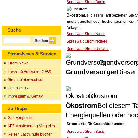
SpreewaldStrom Berlin
Ökostrom
Bei diesem Tarif beziehen Sie S
Energiequellen oder hocheffizienten Kraf
Anlagen.
Suche
SpreewaldStrom Natur
SpreewaldStrom regioN
SpreewaldStrom Umland
Strom-News & Service
Grundversor
Strom-News
Grundversorger
Dieser 
Fragen & Antworten (FAQ)
Stromabieterwechsel
Datenschutz
Ökostrom
Impressum & Kontakt
Ökostrom
Bei diesem Ta
Surftipps
Energiequellen oder ho
Gas-Vergleiche
Stromtarife für Geschäftskunden
KFZ-Versicherung-Vergleich
SpreewaldStrom Basis
Reisen Lastminute buchen