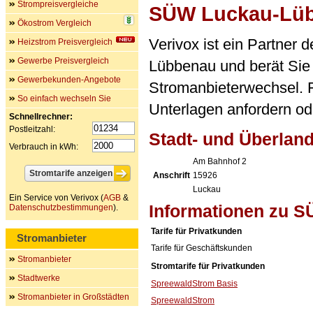
Strompreisvergleiche
SÜW Luckau-Lü
Ökostrom Vergleich
Verivox ist ein Partner
Heizstrom Preisvergleich
Gewerbe Preisvergleich
Lübbenau und berät Si
Gewerbekunden-Angebote
Stromanbieterwechsel. F
So einfach wechseln Sie
Unterlagen anfordern ode
Schnellrechner:
Postleitzahl:
Stadt- und Überla
Verbrauch in kWh:
Am Bahnhof 2
Anschrift
15926
Luckau
Ein Service von Verivox (
AGB
&
Informationen zu 
Datenschutzbestimmungen
).
Tarife für Privatkunden
Stromanbieter
Tarife für Geschäftskunden
Stromanbieter
Stromtarife für Privatkunden
Stadtwerke
SpreewaldStrom Basis
Stromanbieter in Großstädten
SpreewaldStrom