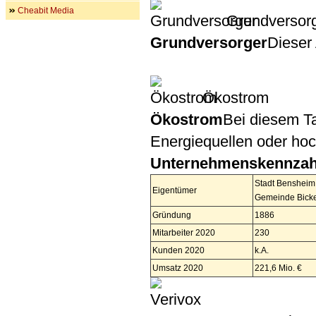
Cheabit Media
Grundversor
Grundversorger
Dieser 
Ökostrom
Ökostrom
Bei diesem Ta
Energiequellen oder ho
Unternehmenskennzah
Stadt Bensheim
Eigentümer
Gemeinde Bicke
Gründung
1886
Mitarbeiter 2020
230
Kunden 2020
k.A.
Umsatz 2020
221,6 Mio. €