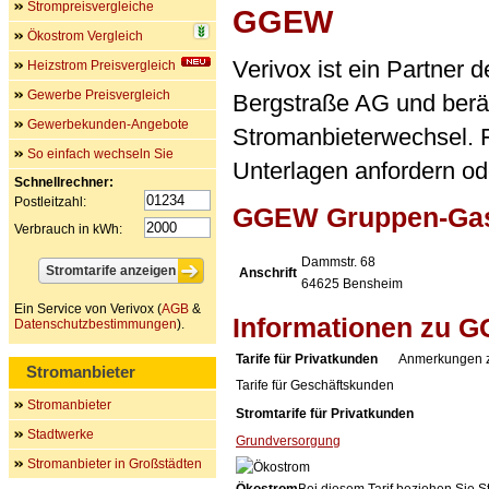
Strompreisvergleiche
GGEW
Ökostrom Vergleich
Verivox ist ein Partner
Heizstrom Preisvergleich
Gewerbe Preisvergleich
Bergstraße AG und berä
Gewerbekunden-Angebote
Stromanbieterwechsel. F
So einfach wechseln Sie
Unterlagen anfordern ode
Schnellrechner:
Postleitzahl:
GGEW Gruppen-Gas- 
Verbrauch in kWh:
Dammstr. 68
Anschrift
64625
Bensheim
Ein Service von Verivox (
AGB
&
Informationen zu 
Datenschutzbestimmungen
).
Tarife für Privatkunden
Anmerkungen
Stromanbieter
Tarife für Geschäftskunden
Stromanbieter
Stromtarife für Privatkunden
Stadtwerke
Grundversorgung
Stromanbieter in Großstädten