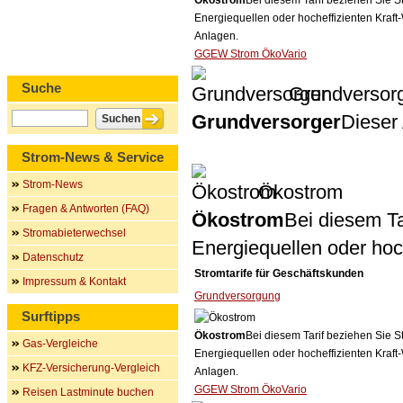
Ökostrom
Bei diesem Tarif beziehen Sie S
Energiequellen oder hocheffizienten Kraf
Anlagen.
GGEW Strom ÖkoVario
Suche
Grundversor
Grundversorger
Dieser 
Strom-News & Service
Strom-News
Ökostrom
Fragen & Antworten (FAQ)
Ökostrom
Bei diesem Ta
Stromabieterwechsel
Energiequellen oder ho
Datenschutz
Stromtarife für Geschäftskunden
Impressum & Kontakt
Grundversorgung
Surftipps
Ökostrom
Bei diesem Tarif beziehen Sie S
Gas-Vergleiche
Energiequellen oder hocheffizienten Kraf
KFZ-Versicherung-Vergleich
Anlagen.
GGEW Strom ÖkoVario
Reisen Lastminute buchen