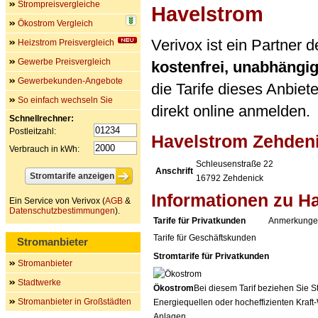
Strompreisvergleiche
Havelstrom
Ökostrom Vergleich
Verivox ist ein Partner
Heizstrom Preisvergleich
Gewerbe Preisvergleich
kostenfrei, unabhängi
Gewerbekunden-Angebote
die Tarife dieses Anbiet
So einfach wechseln Sie
direkt online anmelden.
Schnellrechner:
Postleitzahl:
Havelstrom Zehde
Verbrauch in kWh:
Schleusenstraße 22
Anschrift
16792
Zehdenick
Informationen zu H
Ein Service von Verivox (
AGB
&
Datenschutzbestimmungen
).
Tarife für Privatkunden
Anmerkungen
Tarife für Geschäftskunden
Stromanbieter
Stromtarife für Privatkunden
Stromanbieter
Stadtwerke
Ökostrom
Bei diesem Tarif beziehen Sie S
Stromanbieter in Großstädten
Energiequellen oder hocheffizienten Kraf
Anlagen.