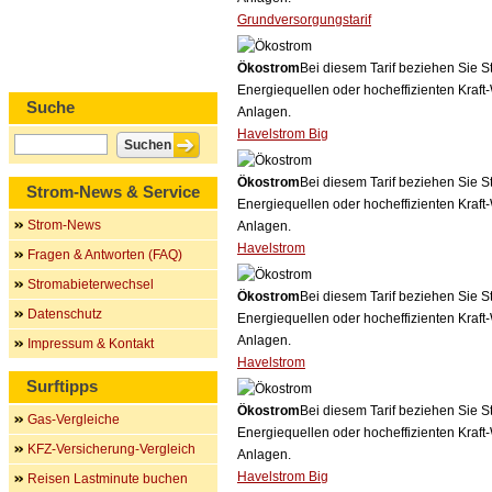
Grundversorgungstarif
Ökostrom
Bei diesem Tarif beziehen Sie S
Energiequellen oder hocheffizienten Kraf
Suche
Anlagen.
Havelstrom Big
Ökostrom
Bei diesem Tarif beziehen Sie S
Strom-News & Service
Energiequellen oder hocheffizienten Kraf
Strom-News
Anlagen.
Havelstrom
Fragen & Antworten (FAQ)
Stromabieterwechsel
Ökostrom
Bei diesem Tarif beziehen Sie S
Datenschutz
Energiequellen oder hocheffizienten Kraf
Anlagen.
Impressum & Kontakt
Havelstrom
Surftipps
Ökostrom
Bei diesem Tarif beziehen Sie S
Gas-Vergleiche
Energiequellen oder hocheffizienten Kraf
KFZ-Versicherung-Vergleich
Anlagen.
Havelstrom Big
Reisen Lastminute buchen