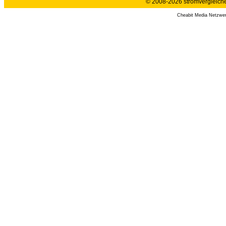
© 2008-2026 stromvergleiche.
Cheabit Media Netzwe