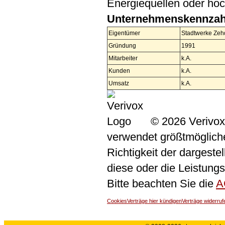
Energiequellen oder ho
Unternehmenskennzah
Eigentümer
Stadtwerke Ze
Gründung
1991
Mitarbeiter
k.A.
Kunden
k.A.
Umsatz
k.A.
© 2026 Verivox
verwendet größtmögliche 
Richtigkeit der dargeste
diese oder die Leistungs
Bitte beachten Sie die
A
Cookies
Verträge hier kündigen
Verträge widerruf