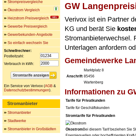
Strompreisvergleiche
GW Langenpreis
Ökostrom Vergleich
Verivox ist ein Partne
Heizstrom Preisvergleich
Gewerbe Preisvergleich
KG und berät Sie
koste
Gewerbekunden-Angebote
Stromanbieterwechsel. F
So einfach wechseln Sie
Unterlagen anfordern ode
Schnellrechner:
Postleitzahl:
Gemeindewerke Lan
Verbrauch in kWh:
Marktplatz 8
Anschrift
85456
Wartenberg
Ein Service von Verivox (
AGB
&
Informationen zu G
Datenschutzbestimmungen
).
Tarife für Privatkunden
Stromanbieter
Tarife für Geschäftskunden
Stromanbieter
Stromtarife für Privatkunden
Stadtwerke
Stromanbieter in Großstädten
Ökostrom
Bei diesem Tarif beziehen Sie S
Energiequellen oder hocheffizienten Kraf