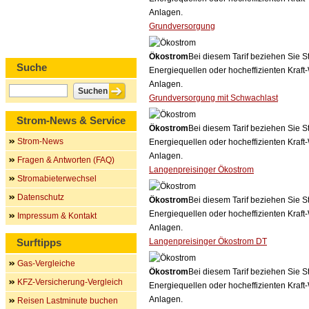
Anlagen.
Grundversorgung
Ökostrom
Bei diesem Tarif beziehen Sie S
Suche
Energiequellen oder hocheffizienten Kraf
Anlagen.
Grundversorgung mit Schwachlast
Strom-News & Service
Ökostrom
Bei diesem Tarif beziehen Sie S
Strom-News
Energiequellen oder hocheffizienten Kraf
Anlagen.
Fragen & Antworten (FAQ)
Langenpreisinger Ökostrom
Stromabieterwechsel
Datenschutz
Ökostrom
Bei diesem Tarif beziehen Sie S
Energiequellen oder hocheffizienten Kraf
Impressum & Kontakt
Anlagen.
Surftipps
Langenpreisinger Ökostrom DT
Gas-Vergleiche
Ökostrom
Bei diesem Tarif beziehen Sie S
KFZ-Versicherung-Vergleich
Energiequellen oder hocheffizienten Kraf
Anlagen.
Reisen Lastminute buchen