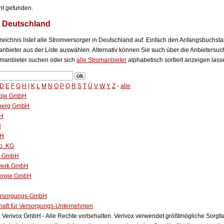
ht gefunden.
n Deutschland
eichnis listet alle Stromversorger in Deutschland auf. Einfach den Anfangsbuchst
bieter aus der Liste auswählen. Alternativ können Sie auch über die Anbietersuch
manbieter suchen oder sich
alle Stromanbieter
alphabetisch sortiert anzeigen lass
D
E
F
G
H
I
K
L
M
N
O
P
Q
R
S
T
Ü
V
W
Y
Z
-
alle
gie GmbH
rberg GmbH
bH
H
bH
o. KG
ke GmbH
dwerk GmbH
ergie GmbH
ersorgungs-GmbH
haft für Versorgungs-Unternehmen
Verivox GmbH - Alle Rechte vorbehalten. Verivox verwendet größtmögliche Sorgfalt 