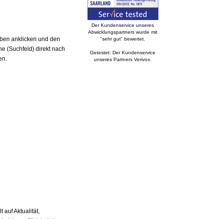
Der Kundenservice unseres
Abwicklungspartners wurde mit
aben anklicken und den
"sehr gut" bewertet.
e (Suchfeld) direkt nach
Getestet: Der Kundenservice
en.
unseres Partners Verivox.
auf Aktualität,