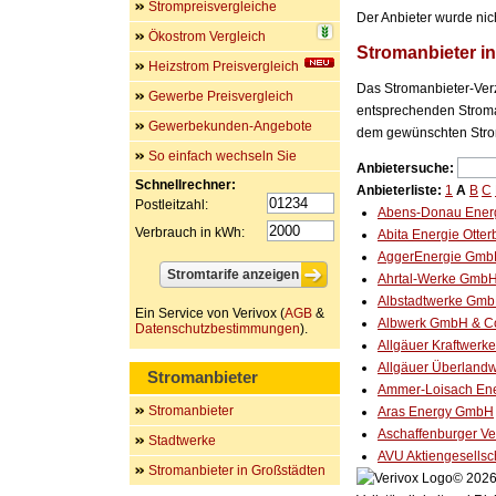
Strompreisvergleiche
Der Anbieter wurde nic
Ökostrom Vergleich
Stromanbieter i
Heizstrom Preisvergleich
Das Stromanbieter-Verz
Gewerbe Preisvergleich
entsprechenden Stroman
Gewerbekunden-Angebote
dem gewünschten Stro
So einfach wechseln Sie
Anbietersuche:
Schnellrechner:
Anbieterliste:
1
A
B
C
Postleitzahl:
Abens-Donau Ener
Verbrauch in kWh:
Abita Energie Otte
AggerEnergie Gm
Ahrtal-Werke Gmb
Albstadtwerke Gm
Ein Service von Verivox (
AGB
&
Albwerk GmbH & C
Datenschutzbestimmungen
).
Allgäuer Kraftwer
Allgäuer Überlan
Stromanbieter
Ammer-Loisach En
Stromanbieter
Aras Energy GmbH
Aschaffenburger V
Stadtwerke
AVU Aktiengesellsc
Stromanbieter in Großstädten
© 2026 