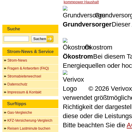
kommpower Haushalt
Grundversor
Grundversorger
Dieser 
Suche
Ökostrom
Strom-News & Service
Ökostrom
Bei diesem Ta
Strom-News
Energiequellen oder ho
Fragen & Antworten (FAQ)
Stromabieterwechsel
Datenschutz
© 2026 Verivox
Impressum & Kontakt
verwendet größtmögliche 
Surftipps
Richtigkeit der dargeste
Gas-Vergleiche
diese oder die Leistungs
KFZ-Versicherung-Vergleich
Bitte beachten Sie die
A
Reisen Lastminute buchen