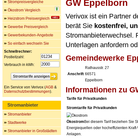
GW Eppelborn
Strompreisvergleiche
Ökostrom Vergleich
Verivox ist ein Partne
Heizstrom Preisvergleich
berät Sie
kostenfrei, 
Gewerbe Preisvergleich
Stromanbieterwechsel. F
Gewerbekunden-Angebote
Unterlagen anfordern ode
So einfach wechseln Sie
Schnellrechner:
Gemeindewerke Ep
Postleitzahl:
Verbrauch in kWh:
Rathausstr. 27
Anschrift
66571
Eppelborn
Ein Service von Verivox (
AGB
&
Informationen zu 
Datenschutzbestimmungen
).
Tarife für Privatkunden
Stromanbieter
Stromtarife für Privatkunden
Stromanbieter
Ökostrom
Bei diesem Tarif beziehen Sie S
Stadtwerke
Energiequellen oder hocheffizienten Kraf
Stromanbieter in Großstädten
Anlagen.