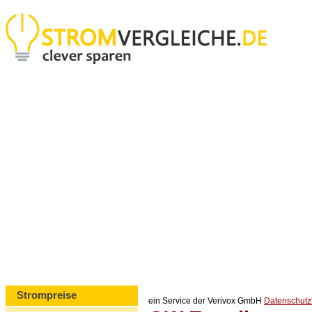
Strompreise
ein Service der Verivox GmbH
Datenschut