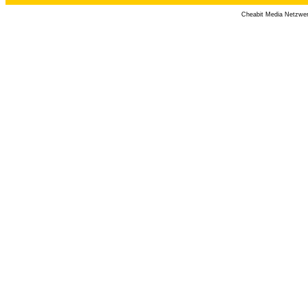
Cheabit Media Netzwe