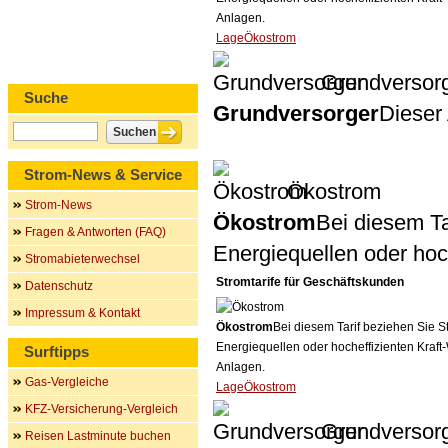
Anlagen.
LageÖkostrom
Grundversor
Suche
Grundversorger
Dieser 
Strom-News & Service
Ökostrom
Strom-News
Ökostrom
Bei diesem Ta
Fragen & Antworten (FAQ)
Energiequellen oder ho
Stromabieterwechsel
Stromtarife für Geschäftskunden
Datenschutz
Impressum & Kontakt
Ökostrom
Bei diesem Tarif beziehen Sie S
Energiequellen oder hocheffizienten Kraf
Surftipps
Anlagen.
Gas-Vergleiche
LageÖkostrom
KFZ-Versicherung-Vergleich
Grundversor
Reisen Lastminute buchen