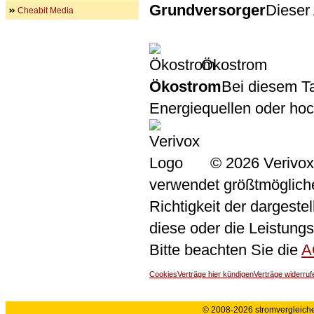
Grundversorger
Dieser 
Cheabit Media
Ökostrom
Ökostrom
Bei diesem Ta
Energiequellen oder ho
© 2026 Verivox
verwendet größtmögliche 
Richtigkeit der dargeste
diese oder die Leistungs
Bitte beachten Sie die
A
Cookies
Verträge hier kündigen
Verträge widerruf
© 2008-2026 stromvergleiche.