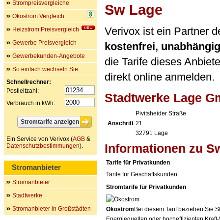
Strompreisvergleiche
Sw Lage
Ökostrom Vergleich
Verivox ist ein Partner
Heizstrom Preisvergleich
Gewerbe Preisvergleich
kostenfrei, unabhängi
Gewerbekunden-Angebote
die Tarife dieses Anbiet
So einfach wechseln Sie
direkt online anmelden.
Schnellrechner:
Postleitzahl:
Stadtwerke Lage 
Verbrauch in kWh:
Pivitsheider Straße
Anschrift
21
32791
Lage
Ein Service von Verivox (
AGB
&
Informationen zu S
Datenschutzbestimmungen
).
Tarife für Privatkunden
Stromanbieter
Tarife für Geschäftskunden
Stromanbieter
Stromtarife für Privatkunden
Stadtwerke
Stromanbieter in Großstädten
Ökostrom
Bei diesem Tarif beziehen Sie S
Energiequellen oder hocheffizienten Kraf