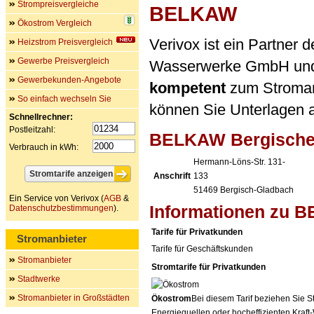
Strompreisvergleiche
BELKAW
Ökostrom Vergleich
Verivox ist ein Partner 
Heizstrom Preisvergleich
Gewerbe Preisvergleich
Wasserwerke GmbH und
Gewerbekunden-Angebote
kompetent
zum Stromanb
So einfach wechseln Sie
können Sie Unterlagen a
Schnellrechner:
Postleitzahl:
BELKAW Bergische 
Verbrauch in kWh:
Hermann-Löns-Str. 131-
Anschrift
133
51469
Bergisch-Gladbach
Ein Service von Verivox (
AGB
&
Informationen zu 
Datenschutzbestimmungen
).
Tarife für Privatkunden
Stromanbieter
Tarife für Geschäftskunden
Stromanbieter
Stromtarife für Privatkunden
Stadtwerke
Stromanbieter in Großstädten
Ökostrom
Bei diesem Tarif beziehen Sie S
Energiequellen oder hocheffizienten Kraf