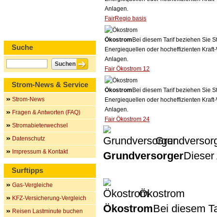
Anlagen.
FairRegio basis
Ökostrom
Bei diesem Tarif beziehen Sie S
Suche
Energiequellen oder hocheffizienten Kraf
Anlagen.
Fair Ökostrom 12
Strom-News & Service
Ökostrom
Bei diesem Tarif beziehen Sie S
Strom-News
Energiequellen oder hocheffizienten Kraf
Anlagen.
Fragen & Antworten (FAQ)
Fair Ökostrom 24
Stromabieterwechsel
Grundversor
Datenschutz
Impressum & Kontakt
Grundversorger
Dieser 
Surftipps
Gas-Vergleiche
Ökostrom
KFZ-Versicherung-Vergleich
Ökostrom
Bei diesem Ta
Reisen Lastminute buchen