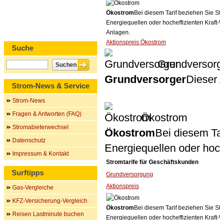
Ökostrom
Bei diesem Tarif beziehen Sie S
Energiequellen oder hocheffizienten Kraf
Anlagen.
Aktionspreis Ökostrom
Suche
Grundversor
Grundversorger
Dieser 
Strom-News & Service
Strom-News
Fragen & Antworten (FAQ)
Ökostrom
Stromabieterwechsel
Ökostrom
Bei diesem Ta
Datenschutz
Energiequellen oder ho
Impressum & Kontakt
Stromtarife für Geschäftskunden
Surftipps
Grundversorgung
Aktionspreis
Gas-Vergleiche
KFZ-Versicherung-Vergleich
Ökostrom
Bei diesem Tarif beziehen Sie S
Reisen Lastminute buchen
Energiequellen oder hocheffizienten Kraf