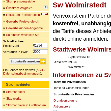
Strompreisvergleiche
Sw Wolmirstedt
Ökostrom Vergleich
Verivox ist ein Partner
Heizstrom Preisvergleich
Gewerbe Preisvergleich
kostenfrei, unabhängi
Gewerbekunden-Angebote
die Tarife dieses Anbiet
So einfach wechseln Sie
direkt online anmelden.
Schnellrechner:
Postleitzahl:
Stadtwerke Wolmir
Verbrauch in kWh:
Gipfelstrasse 18
Anschrift
39326
Wolmirstedt
Ein Service von Verivox (
AGB
&
Informationen zu S
Datenschutzbestimmungen
).
Tarife für Privatkunden
Stromanbieter
Tarife für Geschäftskunden
Stromanbieter
Stromtarife für Privatkunden
Stadtwerke
Grundversorgung
Stromanbieter in Großstädten
Aktionspreis