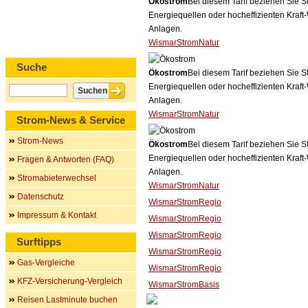
Ökostrom
Bei diesem Tarif beziehen Sie S
Energiequellen oder hocheffizienten Kraf
Anlagen.
WismarStromNatur
Suche
Ökostrom
Bei diesem Tarif beziehen Sie S
Energiequellen oder hocheffizienten Kraf
Anlagen.
WismarStromNatur
Strom-News & Service
Strom-News
Ökostrom
Bei diesem Tarif beziehen Sie S
Energiequellen oder hocheffizienten Kraf
Fragen & Antworten (FAQ)
Anlagen.
Stromabieterwechsel
WismarStromNatur
Datenschutz
WismarStromRegio
Impressum & Kontakt
WismarStromRegio
WismarStromRegio
Surftipps
WismarStromRegio
Gas-Vergleiche
WismarStromRegio
KFZ-Versicherung-Vergleich
WismarStromBasis
Reisen Lastminute buchen