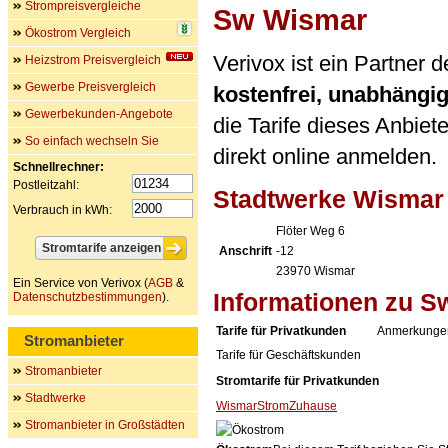
Strompreisvergleiche
Sw Wismar
Ökostrom Vergleich
Verivox ist ein Partner
Heizstrom Preisvergleich
Gewerbe Preisvergleich
kostenfrei, unabhängi
Gewerbekunden-Angebote
die Tarife dieses Anbiet
So einfach wechseln Sie
direkt online anmelden.
Schnellrechner:
Postleitzahl:
Stadtwerke Wisma
Verbrauch in kWh:
Flöter Weg 6
Anschrift
-12
23970
Wismar
Ein Service von Verivox (
AGB
&
Informationen zu 
Datenschutzbestimmungen
).
Tarife für Privatkunden
Anmerkunge
Stromanbieter
Tarife für Geschäftskunden
Stromanbieter
Stromtarife für Privatkunden
Stadtwerke
WismarStromZuhause
Stromanbieter in Großstädten