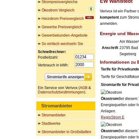
EW Wahlstedt
Strompreisvergleiche
Ökostrom Vergleich
Verivox ist ein Partn
kompetent
zum Stroman
Heizstrom Preisvergleich
anmelden.
Gewerbe Preisvergleich
Energie und Wass
Gewerbekunden-Angebote
Am Wasser
So einfach wechseln Sie
Anschrift
23795
Bad
Schnellrechner:
Segeberg
Postleitzahl:
Informationen zu 
Verbrauch in kWh:
Tarife für Privatkund
Tarife für Geschäftsku
Stromtarife für Priva
Ein Service von Verivox (
AGB
&
Datenschutzbestimmungen
).
Ökostrom
Bei diesem 
Energiequellen oder h
Stromanbieter
Anlagen.
Stromanbieter
RegioStrom E
Stadtwerke
Ökostrom
Bei diesem 
Stromanbieter in Großstädten
Energiequellen oder h