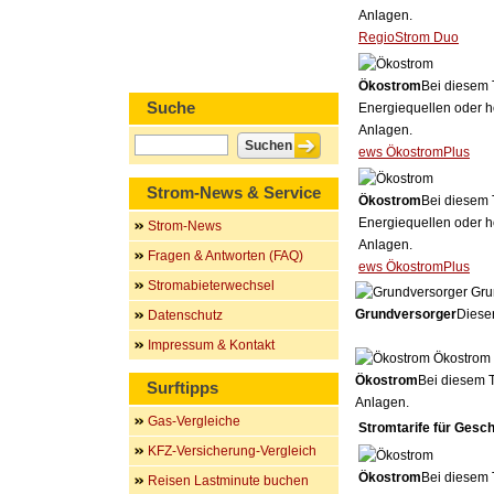
Anlagen.
RegioStrom Duo
Ökostrom
Bei diesem 
Suche
Energiequellen oder h
Anlagen.
ews ÖkostromPlus
Strom-News & Service
Ökostrom
Bei diesem 
Energiequellen oder h
Strom-News
Anlagen.
Fragen & Antworten (FAQ)
ews ÖkostromPlus
Stromabieterwechsel
Gru
Grundversorger
Dieser
Datenschutz
Impressum & Kontakt
Ökostrom
Ökostrom
Bei diesem T
Surftipps
Anlagen.
Gas-Vergleiche
Stromtarife für Gesc
KFZ-Versicherung-Vergleich
Ökostrom
Bei diesem 
Reisen Lastminute buchen