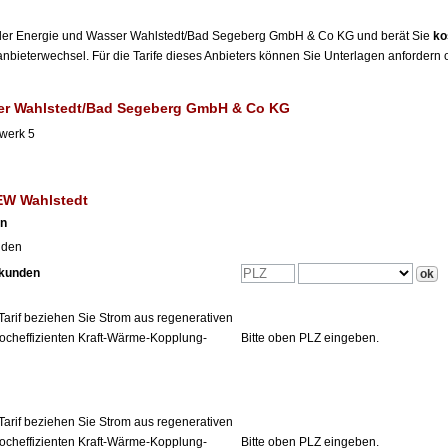
er der Energie und Wasser Wahlstedt/Bad Segeberg GmbH & Co KG und berät Sie
ko
bieterwechsel. Für die Tarife dieses Anbieters können Sie Unterlagen anfordern od
er Wahlstedt/Bad Segeberg GmbH & Co KG
werk 5
EW Wahlstedt
en
nden
tkunden
Tarif beziehen Sie Strom aus regenerativen
ocheffizienten Kraft-Wärme-Kopplung-
Bitte oben PLZ eingeben.
Tarif beziehen Sie Strom aus regenerativen
ocheffizienten Kraft-Wärme-Kopplung-
Bitte oben PLZ eingeben.