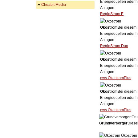
Energiequellen oder h
Cheabit Media
Anlagen.
RegioStrom E
Ökostrom
Bei diesem 
Energiequellen oder h
Anlagen.
RegioStrom Duo
Ökostrom
Bei diesem 
Energiequellen oder h
Anlagen.
ews ÖkostromPlus
Ökostrom
Bei diesem 
Energiequellen oder h
Anlagen.
ews ÖkostromPlus
Gru
Grundversorger
Dieser
Ökostrom