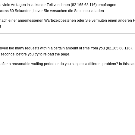
 viele Anfragen in zu kurzer Zeit von Ihnen (82.165.68.116) empfangen.
stens
60 Sekunden, bevor Sie versuchen die Seite neu zuladen.
h nach einer angemessenen Wartezeit bestehen oder Sie vermuten einen anderen
!
ived too many requests within a certain amount of time from you (82.165.68.116).
seconds, before you try to reload the page.
 after a reasonable waiting period or do you suspect a different problem? In this c