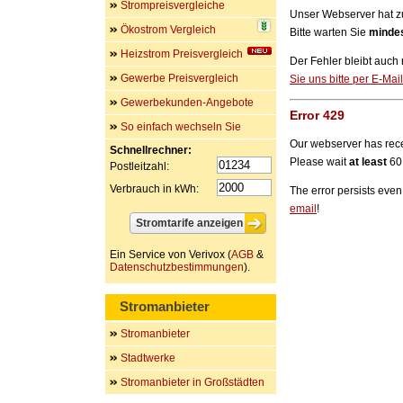
Strompreisvergleiche
Unser Webserver hat zu
Ökostrom Vergleich
Bitte warten Sie
minde
Heizstrom Preisvergleich
Der Fehler bleibt auc
Gewerbe Preisvergleich
Sie uns bitte per E-Mail
Gewerbekunden-Angebote
Error 429
So einfach wechseln Sie
Our webserver has rece
Schnellrechner:
Please wait
at least
60 
Postleitzahl:
Verbrauch in kWh:
The error persists even
email
!
Ein Service von Verivox (
AGB
&
Datenschutzbestimmungen
).
Stromanbieter
Stromanbieter
Stadtwerke
Stromanbieter in Großstädten