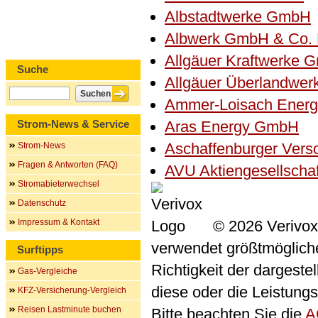
Albstadtwerke GmbH
Albwerk GmbH & Co.
Allgäuer Kraftwerke 
Suche
Allgäuer Überlandwe
Ammer-Loisach Ener
Strom-News & Service
Aras Energy GmbH
Aschaffenburger Ver
Strom-News
Fragen & Antworten (FAQ)
AVU Aktiengesellscha
Stromabieterwechsel
Datenschutz
Impressum & Kontakt
© 2026 Verivox
verwendet größtmögliche 
Surftipps
Richtigkeit der dargeste
Gas-Vergleiche
diese oder die Leistungs
KFZ-Versicherung-Vergleich
Reisen Lastminute buchen
Bitte beachten Sie die
A