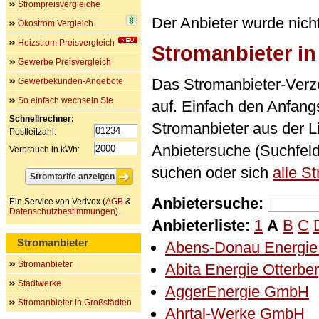
Strompreisvergleiche
Der Anbieter wurde nich
Ökostrom Vergleich
Heizstrom Preisvergleich
Stromanbieter i
Gewerbe Preisvergleich
Das Stromanbieter-Verze
Gewerbekunden-Angebote
So einfach wechseln Sie
auf. Einfach den Anfan
Schnellrechner:
Stromanbieter aus der L
Postleitzahl:
Anbietersuche (Suchfel
Verbrauch in kWh:
suchen oder sich
alle S
Anbietersuche:
Ein Service von Verivox (
AGB
&
Datenschutzbestimmungen
).
Anbieterliste:
1
A
B
C
Stromanbieter
Abens-Donau Energi
Stromanbieter
Abita Energie Otterb
Stadtwerke
AggerEnergie GmbH
Stromanbieter in Großstädten
Ahrtal-Werke GmbH