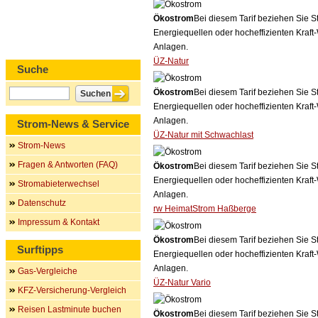
Ökostrom
Bei diesem Tarif beziehen Sie S
Energiequellen oder hocheffizienten Kraf
Anlagen.
ÜZ-Natur
Suche
Ökostrom
Bei diesem Tarif beziehen Sie S
Energiequellen oder hocheffizienten Kraf
Anlagen.
Strom-News & Service
ÜZ-Natur mit Schwachlast
Strom-News
Fragen & Antworten (FAQ)
Ökostrom
Bei diesem Tarif beziehen Sie S
Energiequellen oder hocheffizienten Kraf
Stromabieterwechsel
Anlagen.
Datenschutz
rw HeimatStrom Haßberge
Impressum & Kontakt
Ökostrom
Bei diesem Tarif beziehen Sie S
Surftipps
Energiequellen oder hocheffizienten Kraf
Anlagen.
Gas-Vergleiche
ÜZ-Natur Vario
KFZ-Versicherung-Vergleich
Reisen Lastminute buchen
Ökostrom
Bei diesem Tarif beziehen Sie S