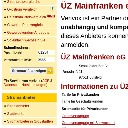
Strompreisvergleiche
ÜZ Mainfranken 
Ökostrom Vergleich
Verivox ist ein Partner
Heizstrom Preisvergleich
Gewerbe Preisvergleich
unabhängig und kompe
Gewerbekunden-Angebote
dieses Anbieters können 
So einfach wechseln Sie
anmelden.
Schnellrechner:
Postleitzahl:
ÜZ Mainfranken eG
Verbrauch in kWh:
Schallfelder Straße
Anschrift
11
97511
Lülsfeld
Ein Service von Verivox (
AGB
&
Informationen zu Ü
Datenschutzbestimmungen
).
Tarife für Privatkunden
Stromanbieter
Tarife für Geschäftskunden
Stromanbieter
Stromtarife für Privatkunden
Stadtwerke
Grundversorgung
Stromanbieter in Großstädten
Grundversorgung mit Schwachlast