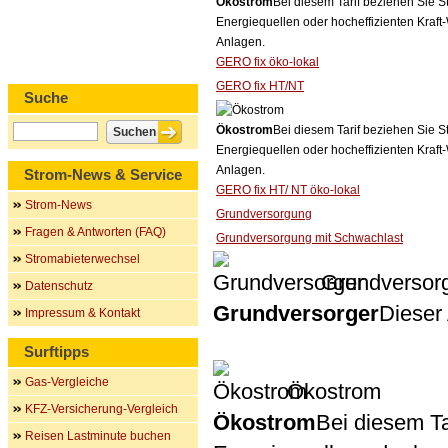
Ökostrom
Bei diesem Tarif beziehen Sie S
Energiequellen oder hocheffizienten Kraf
Anlagen.
GERO fix öko-lokal
GERO fix HT/NT
Suche
Ökostrom
Bei diesem Tarif beziehen Sie S
Energiequellen oder hocheffizienten Kraf
Anlagen.
Strom-News & Service
GERO fix HT/ NT öko-lokal
Strom-News
Grundversorgung
Fragen & Antworten (FAQ)
Grundversorgung mit Schwachlast
Stromabieterwechsel
Grundversor
Datenschutz
Grundversorger
Dieser 
Impressum & Kontakt
Surftipps
Gas-Vergleiche
Ökostrom
KFZ-Versicherung-Vergleich
Ökostrom
Bei diesem Ta
Reisen Lastminute buchen