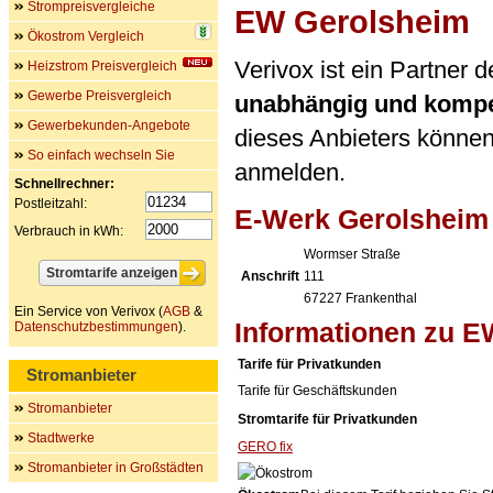
Strompreisvergleiche
EW Gerolsheim
Ökostrom Vergleich
Verivox ist ein Partner
Heizstrom Preisvergleich
Gewerbe Preisvergleich
unabhängig und kompe
Gewerbekunden-Angebote
dieses Anbieters können 
So einfach wechseln Sie
anmelden.
Schnellrechner:
Postleitzahl:
E-Werk Gerolsheim
Verbrauch in kWh:
Wormser Straße
Anschrift
111
67227
Frankenthal
Ein Service von Verivox (
AGB
&
Informationen zu 
Datenschutzbestimmungen
).
Tarife für Privatkunden
Stromanbieter
Tarife für Geschäftskunden
Stromanbieter
Stromtarife für Privatkunden
Stadtwerke
GERO fix
Stromanbieter in Großstädten