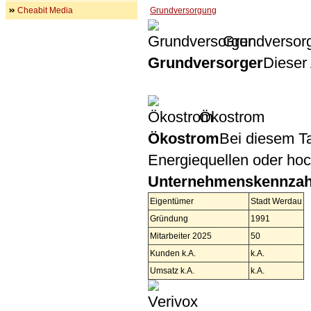
Cheabit Media
Grundversorgung
Grundversor
Grundversorger
Dieser 
Ökostrom
Ökostrom
Bei diesem Ta
Energiequellen oder ho
Unternehmenskennzah
Eigentümer
Stadt Werdau
Gründung
1991
Mitarbeiter 2025
50
Kunden k.A.
k.A.
Umsatz k.A.
k.A.