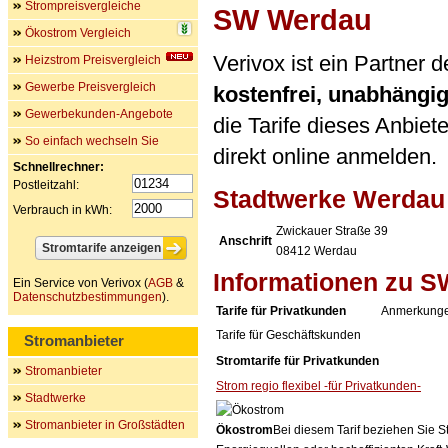
Strompreisvergleiche
SW Werdau
Ökostrom Vergleich
Verivox ist ein Partner
Heizstrom Preisvergleich
Gewerbe Preisvergleich
kostenfrei, unabhängi
Gewerbekunden-Angebote
die Tarife dieses Anbiet
So einfach wechseln Sie
direkt online anmelden.
Schnellrechner:
Postleitzahl:
Stadtwerke Werda
Verbrauch in kWh:
Zwickauer Straße 39
Anschrift
08412
Werdau
Informationen zu 
Ein Service von Verivox (
AGB
&
Datenschutzbestimmungen
).
Tarife für Privatkunden
Anmerkung
Tarife für Geschäftskunden
Stromanbieter
Stromtarife für Privatkunden
Stromanbieter
Strom regio flexibel -für Privatkunden-
Stadtwerke
Stromanbieter in Großstädten
Ökostrom
Bei diesem Tarif beziehen Sie S