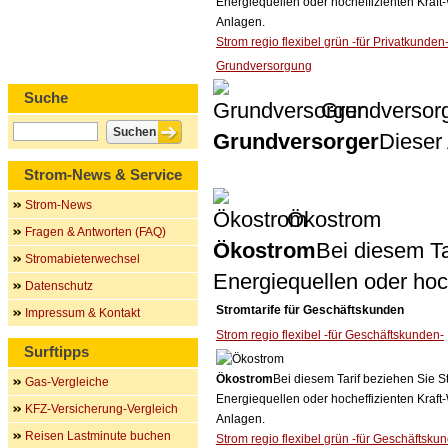
Energiequellen oder hocheffizienten Kraf
Anlagen.
Strom regio flexibel grün -für Privatkunden
Grundversorgung
Suche
Grundversor
Grundversorger
Dieser 
Strom-News & Service
Strom-News
Ökostrom
Fragen & Antworten (FAQ)
Ökostrom
Bei diesem Ta
Stromabieterwechsel
Energiequellen oder ho
Datenschutz
Stromtarife für Geschäftskunden
Impressum & Kontakt
Strom regio flexibel -für Geschäftskunden-
Surftipps
Ökostrom
Bei diesem Tarif beziehen Sie S
Gas-Vergleiche
Energiequellen oder hocheffizienten Kraf
KFZ-Versicherung-Vergleich
Anlagen.
Reisen Lastminute buchen
Strom regio flexibel grün -für Geschäftsku