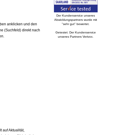
Der Kundenservice unseres
Abwicklungspartners wurde mit
aben anklicken und den
"sehr gut" bewertet.
e (Suchfeld) direkt nach
Getestet: Der Kundenservice
en.
unseres Partners Verivox.
auf Aktualität,