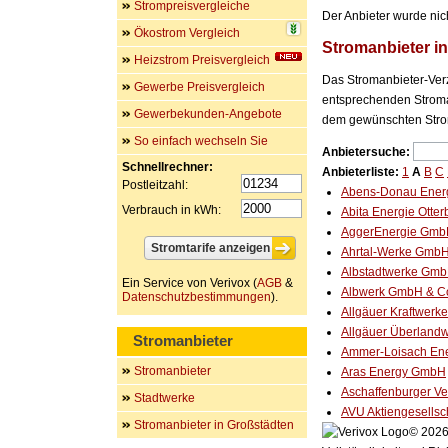
Strompreisvergleiche
Der Anbieter wurde nic
Ökostrom Vergleich
Stromanbieter i
Heizstrom Preisvergleich
Das Stromanbieter-Verz
Gewerbe Preisvergleich
entsprechenden Stroman
Gewerbekunden-Angebote
dem gewünschten Stro
So einfach wechseln Sie
Anbietersuche:
Schnellrechner:
Anbieterliste:
1
A
B
C
Postleitzahl:
Abens-Donau Ener
Verbrauch in kWh:
Abita Energie Otte
AggerEnergie Gm
Ahrtal-Werke Gmb
Albstadtwerke Gm
Ein Service von Verivox (
AGB
&
Albwerk GmbH & C
Datenschutzbestimmungen
).
Allgäuer Kraftwer
Allgäuer Überlan
Stromanbieter
Ammer-Loisach En
Stromanbieter
Aras Energy GmbH
Aschaffenburger V
Stadtwerke
AVU Aktiengesellsc
Stromanbieter in Großstädten
© 2026 