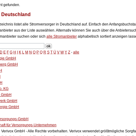
ht gefunden.
n Deutschland
eichnis listet alle Stromversorger in Deutschland auf. Einfach den Anfangsbuchst
bieter aus der Liste auswählen. Alternativ können Sie auch über die Anbietersuch
manbieter suchen oder sich
alle Stromanbieter
alphabetisch sortiert anzeigen lass
D
E
F
G
H
I
K
L
M
N
O
P
Q
R
S
T
Ü
V
W
Y
Z
-
alle
gie GmbH
rberg GmbH
bH
H
bH
o. KG
ke GmbH
dwerk GmbH
ergie GmbH
ersorgungs-GmbH
haft für Versorgungs-Unternehmen
Verivox GmbH - Alle Rechte vorbehalten. Verivox verwendet größtmögliche Sorgfalt 