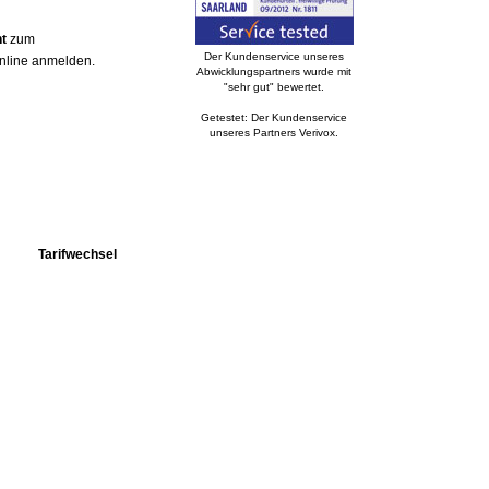
t
zum
Der Kundenservice unseres
online anmelden.
Abwicklungspartners wurde mit
"sehr gut" bewertet.
Getestet: Der Kundenservice
unseres Partners Verivox.
Tarifwechsel