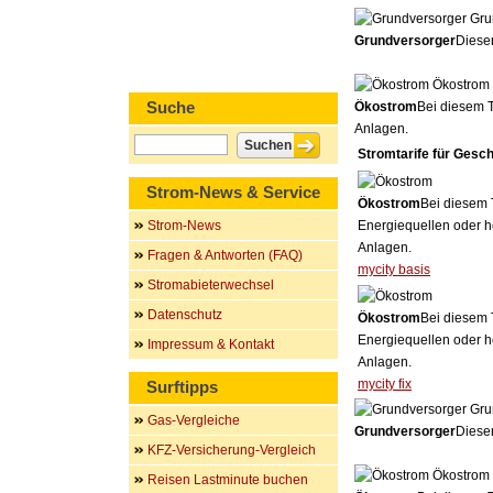
Gru
Grundversorger
Dieser
Ökostrom
Suche
Ökostrom
Bei diesem T
Anlagen.
Stromtarife für Gesc
Strom-News & Service
Ökostrom
Bei diesem 
Strom-News
Energiequellen oder h
Anlagen.
Fragen & Antworten (FAQ)
mycity basis
Stromabieterwechsel
Datenschutz
Ökostrom
Bei diesem 
Energiequellen oder h
Impressum & Kontakt
Anlagen.
mycity fix
Surftipps
Gru
Gas-Vergleiche
Grundversorger
Dieser
KFZ-Versicherung-Vergleich
Ökostrom
Reisen Lastminute buchen