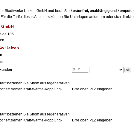
r der Stadtwerke Uelzen GmbH und berät Sie
kostenfrei, unabhängig und kompeten
Für die Tarife dieses Anbieters können Sie Unterlagen anfordern oder sich direkt 
n GmbH
elde 105
zen
Sw Uelzen
en
nden
tkunden
Tarif beziehen Sie Strom aus regenerativen
ocheffizienten Kraft-Wärme-Kopplung-
Bitte oben PLZ eingeben.
Tarif beziehen Sie Strom aus regenerativen
ocheffizienten Kraft-Wärme-Kopplung-
Bitte oben PLZ eingeben.