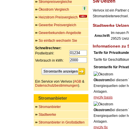
Sw Uelzen
Strompreisvergleiche
Ökostrom Vergleich
Verivox ist ein Partne
Stromanbieterwechsel. 
Heizstrom Preisvergleich
Gewerbe Preisvergleich
Stadtwerke Uelze
Gewerbekunden-Angebote
Im neuen F
Anschrift
29525
Uel
So einfach wechseln Sie
Informationen zu 
Schnellrechner:
Tarife für Privatkund
Postleitzahl:
Tarife für Geschäftsku
Verbrauch in kWh:
Stromtarife für Priva
Ökostrom
Bei diesem 
Ein Service von Verivox (
AGB
&
Datenschutzbestimmungen
).
Energiequellen oder h
Anlagen.
mycity basis
Stromanbieter
Stromanbieter
Ökostrom
Bei diesem 
Stadtwerke
Energiequellen oder h
Anlagen.
Stromanbieter in Großstädten
mycity fix