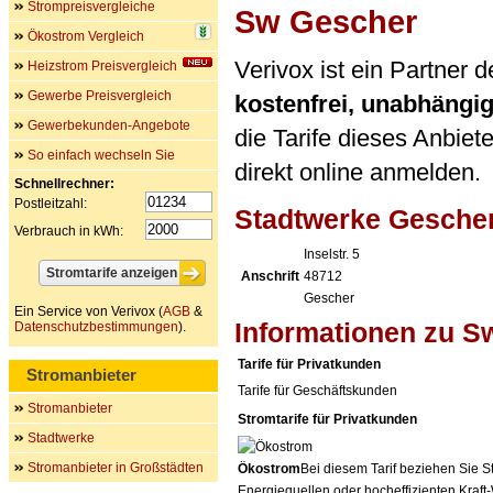
Strompreisvergleiche
Sw Gescher
Ökostrom Vergleich
Verivox ist ein Partner
Heizstrom Preisvergleich
Gewerbe Preisvergleich
kostenfrei, unabhängi
Gewerbekunden-Angebote
die Tarife dieses Anbiet
So einfach wechseln Sie
direkt online anmelden.
Schnellrechner:
Postleitzahl:
Stadtwerke Gesch
Verbrauch in kWh:
Inselstr. 5
Anschrift
48712
Gescher
Ein Service von Verivox (
AGB
&
Informationen zu S
Datenschutzbestimmungen
).
Tarife für Privatkunden
Stromanbieter
Tarife für Geschäftskunden
Stromanbieter
Stromtarife für Privatkunden
Stadtwerke
Stromanbieter in Großstädten
Ökostrom
Bei diesem Tarif beziehen Sie S
Energiequellen oder hocheffizienten Kraf