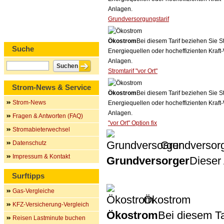
Anlagen.
Grundversorgungstarif
Ökostrom
Bei diesem Tarif beziehen Sie S
Suche
Energiequellen oder hocheffizienten Kraf
Anlagen.
Stromtarif "vor Ort"
Strom-News & Service
Ökostrom
Bei diesem Tarif beziehen Sie S
Strom-News
Energiequellen oder hocheffizienten Kraf
Anlagen.
Fragen & Antworten (FAQ)
"vor Ort" Option fix
Stromabieterwechsel
Grundversor
Datenschutz
Impressum & Kontakt
Grundversorger
Dieser 
Surftipps
Gas-Vergleiche
Ökostrom
KFZ-Versicherung-Vergleich
Ökostrom
Bei diesem Ta
Reisen Lastminute buchen