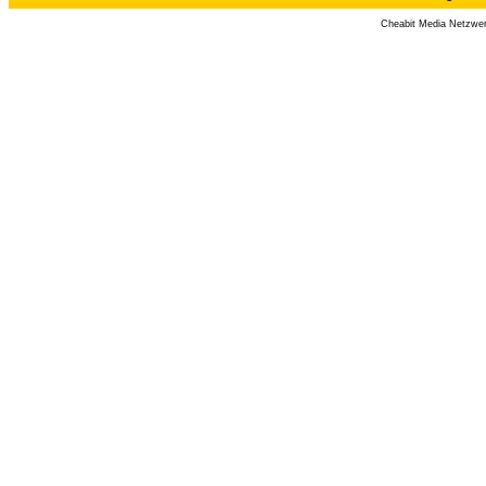
Cheabit Media Netzwe