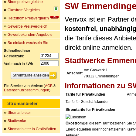
Strompreisvergleiche
SW Emmending
Ökostrom Vergleich
Verivox ist ein Partne
Heizstrom Preisvergleich
Gewerbe Preisvergleich
kostenfrei, unabhängi
Gewerbekunden-Angebote
die Tarife dieses Anbiet
So einfach wechseln Sie
direkt online anmelden.
Schnellrechner:
Postleitzahl:
Stadtwerke Emmen
Verbrauch in kWh:
Am Gaswerk 1
Anschrift
79312
Emmendingen
Informationen zu 
Ein Service von Verivox (
AGB
&
Datenschutzbestimmungen
).
Tarife für Privatkunden
Anme
Tarife für Geschäftskunden
Stromanbieter
Stromtarife für Privatkunden
Stromanbieter
Stadtwerke
Ökostrom
Bei diesem Tarif beziehen Sie S
Stromanbieter in Großstädten
Energiequellen oder hocheffizienten Kraf
Anlagen.