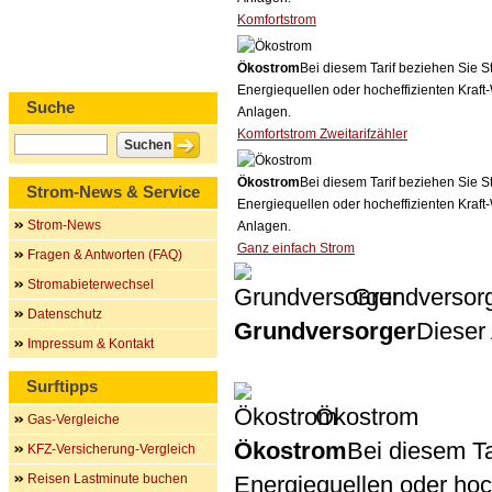
Komfortstrom
Ökostrom
Bei diesem Tarif beziehen Sie S
Energiequellen oder hocheffizienten Kraf
Suche
Anlagen.
Komfortstrom Zweitarifzähler
Ökostrom
Bei diesem Tarif beziehen Sie S
Strom-News & Service
Energiequellen oder hocheffizienten Kraf
Strom-News
Anlagen.
Ganz einfach Strom
Fragen & Antworten (FAQ)
Stromabieterwechsel
Grundversor
Datenschutz
Grundversorger
Dieser 
Impressum & Kontakt
Surftipps
Ökostrom
Gas-Vergleiche
Ökostrom
Bei diesem Ta
KFZ-Versicherung-Vergleich
Reisen Lastminute buchen
Energiequellen oder ho