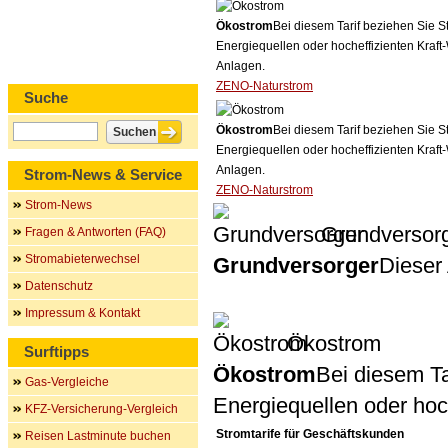
Ökostrom
Bei diesem Tarif beziehen Sie S
Energiequellen oder hocheffizienten Kraf
Anlagen.
ZENO-Naturstrom
Suche
Ökostrom
Bei diesem Tarif beziehen Sie S
Energiequellen oder hocheffizienten Kraf
Anlagen.
Strom-News & Service
ZENO-Naturstrom
Strom-News
Grundversor
Fragen & Antworten (FAQ)
Stromabieterwechsel
Grundversorger
Dieser 
Datenschutz
Impressum & Kontakt
Ökostrom
Surftipps
Ökostrom
Bei diesem Ta
Gas-Vergleiche
Energiequellen oder ho
KFZ-Versicherung-Vergleich
Stromtarife für Geschäftskunden
Reisen Lastminute buchen