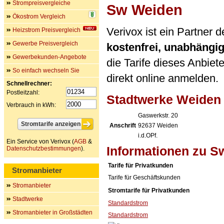
Strompreisvergleiche
Sw Weiden
Ökostrom Vergleich
Verivox ist ein Partner 
Heizstrom Preisvergleich
Gewerbe Preisvergleich
kostenfrei, unabhängi
Gewerbekunden-Angebote
die Tarife dieses Anbiet
So einfach wechseln Sie
direkt online anmelden.
Schnellrechner:
Postleitzahl:
Stadtwerke Weiden 
Verbrauch in kWh:
Gaswerkstr. 20
Anschrift
92637
Weiden
i.d.OPf.
Ein Service von Verivox (
AGB
&
Informationen zu S
Datenschutzbestimmungen
).
Tarife für Privatkunden
Stromanbieter
Tarife für Geschäftskunden
Stromanbieter
Stromtarife für Privatkunden
Stadtwerke
Standardstrom
Stromanbieter in Großstädten
Standardstrom