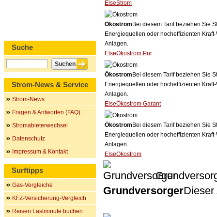
ElseStrom
Ökostrom
Bei diesem Tarif beziehen Sie S
Energiequellen oder hocheffizienten Kraf
Anlagen.
Suche
ElseÖkostrom Pur
Ökostrom
Bei diesem Tarif beziehen Sie S
Strom-News & Service
Energiequellen oder hocheffizienten Kraf
Anlagen.
Strom-News
ElseÖkostrom Garant
Fragen & Antworten (FAQ)
Ökostrom
Bei diesem Tarif beziehen Sie S
Stromabieterwechsel
Energiequellen oder hocheffizienten Kraf
Datenschutz
Anlagen.
Impressum & Kontakt
ElseÖkostrom
Surftipps
Grundversor
Gas-Vergleiche
Grundversorger
Dieser 
KFZ-Versicherung-Vergleich
Reisen Lastminute buchen