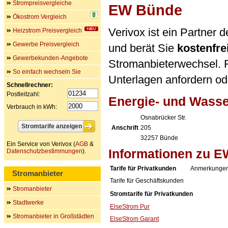
Strompreisvergleiche
EW Bünde
Ökostrom Vergleich
Verivox ist ein Partne
Heizstrom Preisvergleich
Gewerbe Preisvergleich
und berät Sie
kostenfre
Gewerbekunden-Angebote
Stromanbieterwechsel. F
So einfach wechseln Sie
Unterlagen anfordern ode
Schnellrechner:
Postleitzahl:
Energie- und Wass
Verbrauch in kWh:
Osnabrücker Str.
Anschrift
205
32257
Bünde
Ein Service von Verivox (
AGB
&
Informationen zu 
Datenschutzbestimmungen
).
Tarife für Privatkunden
Anmerkungen
Stromanbieter
Tarife für Geschäftskunden
Stromanbieter
Stromtarife für Privatkunden
Stadtwerke
ElseStrom Pur
Stromanbieter in Großstädten
ElseStrom Garant