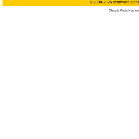
© 2008-2026 stromvergleiche.
Cheabit Media Netzwe