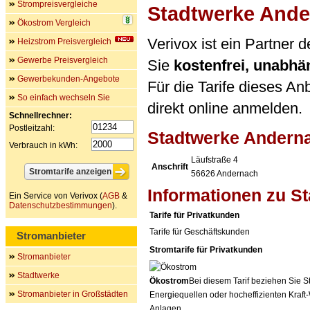
Strompreisvergleiche
Stadtwerke And
Ökostrom Vergleich
Verivox ist ein Partner
Heizstrom Preisvergleich
Gewerbe Preisvergleich
Sie
kostenfrei, unabh
Gewerbekunden-Angebote
Für die Tarife dieses An
So einfach wechseln Sie
direkt online anmelden.
Schnellrechner:
Postleitzahl:
Stadtwerke Andern
Verbrauch in kWh:
Läufstraße 4
Anschrift
56626
Andernach
Informationen zu S
Ein Service von Verivox (
AGB
&
Datenschutzbestimmungen
).
Tarife für Privatkunden
Tarife für Geschäftskunden
Stromanbieter
Stromtarife für Privatkunden
Stromanbieter
Stadtwerke
Ökostrom
Bei diesem Tarif beziehen Sie S
Stromanbieter in Großstädten
Energiequellen oder hocheffizienten Kraf
Anlagen.