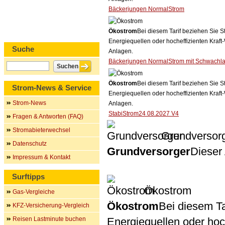
Bäckerjungen NormalStrom
Ökostrom
Bei diesem Tarif beziehen Sie S
Energiequellen oder hocheffizienten Kraf
Suche
Anlagen.
Bäckerjungen NormalStrom mit Schwachla
Ökostrom
Bei diesem Tarif beziehen Sie S
Strom-News & Service
Energiequellen oder hocheffizienten Kraf
Strom-News
Anlagen.
StabiStrom24 08.2027 V4
Fragen & Antworten (FAQ)
Stromabieterwechsel
Grundversor
Datenschutz
Grundversorger
Dieser 
Impressum & Kontakt
Surftipps
Ökostrom
Gas-Vergleiche
Ökostrom
Bei diesem Ta
KFZ-Versicherung-Vergleich
Reisen Lastminute buchen
Energiequellen oder ho