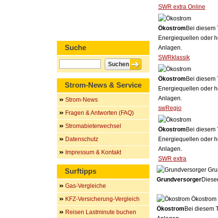
SWR extra Online
Ökostrom
Bei diesem 
Energiequellen oder h
Suche
Anlagen.
SWRklassik
Ökostrom
Bei diesem 
Strom-News & Service
Energiequellen oder h
Anlagen.
Strom-News
swRegio
Fragen & Antworten (FAQ)
Stromabieterwechsel
Ökostrom
Bei diesem 
Datenschutz
Energiequellen oder h
Anlagen.
Impressum & Kontakt
SWR extra
Gru
Surftipps
Grundversorger
Dieser
Gas-Vergleiche
KFZ-Versicherung-Vergleich
Ökostrom
Ökostrom
Bei diesem T
Reisen Lastminute buchen