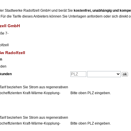
r der Stadtwerke Radolfzell GmbH und berät Sie
kostenfrei, unabhängig und kompe
Für die Tarife dieses Anbieters können Sie Unterlagen anfordern oder sich direkt 
fzell GmbH
aße 7-
lfzell
Sw Radolfzell
en
nden
tkunden
Tarif beziehen Sie Strom aus regenerativen
ocheffizienten Kraft-Wärme-Kopplung-
Bitte oben PLZ eingeben.
Tarif beziehen Sie Strom aus regenerativen
ocheffizienten Kraft-Wärme-Kopplung-
Bitte oben PLZ eingeben.