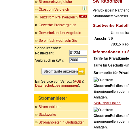
Sw Radolfzell
Strompreisvergleiche
Ökostrom Vergleich
Verivox ist ein Partne
Stromanbieterwechsel. 
Heizstrom Preisvergleich
Gewerbe Preisvergleich
Stadtwerke Radol
Gewerbekunden-Angebote
Untertorstr
Anschrift
9
So einfach wechseln Sie
78315
Rado
Schnellrechner:
Informationen zu 
Postleitzahl:
Tarife für Privatkund
Verbrauch in kWh:
Tarife für Geschäftsku
Stromtarife für Priva
Ein Service von Verivox (
AGB
&
Datenschutzbestimmungen
).
Ökostrom
Bei diesem 
Energiequellen oder h
Anlagen.
Stromanbieter
SWR spar Online
Stromanbieter
Stadtwerke
Ökostrom
Bei diesem 
Energiequellen oder h
Stromanbieter in Großstädten
Anlagen.